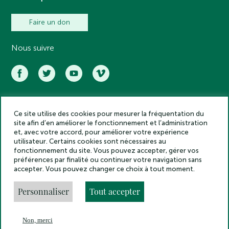
Faire un don
Nous suivre
Ce site utilise des cookies pour mesurer la fréquentation du
Académie des inscriptions et belles lettres – Tous droits réservés
site afin d’en améliorer le fonctionnement et l’administration
2025
et, avec votre accord, pour améliorer votre expérience
Politique de confidentialité
utilisateur. Certains cookies sont nécessaires au
Mentions légales
fonctionnement du site. Vous pouvez accepter, gérer vos
préférences par finalité ou continuer votre navigation sans
Crédits
accepter. Vous pouvez changer ce choix à tout moment.
Gestion des cookies
Made by
Personnaliser
Tout accepter
Non, merci
En