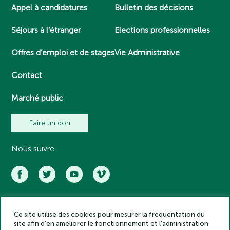
Appel à candidatures
Bulletin des décisions
Séjours à l’étranger
Elections professionnelles
Offres d’emploi et de stages
Vie Administrative
Contact
Marché public
Faire un don
Nous suivre
Ce site utilise des cookies pour mesurer la fréquentation du
Académie des inscriptions et belles lettres – Tous droits réservés
site afin d’en améliorer le fonctionnement et l’administration
2025