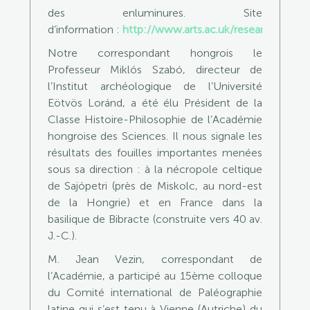
des enluminures. Site
d’information :
http://www.arts.ac.uk/research/stca
…
Notre correspondant hongrois le
Professeur Miklós Szabó, directeur de
l’Institut archéologique de l’Université
Eötvös Loránd, a été élu Président de la
Classe Histoire-Philosophie de l’Académie
hongroise des Sciences. Il nous signale les
résultats des fouilles importantes menées
sous sa direction : à la nécropole celtique
de Sajópetri (près de Miskolc, au nord-est
de la Hongrie) et en France dans la
basilique de Bibracte (construite vers 40 av.
J.-C.).
M. Jean Vezin, correspondant de
l’Académie, a participé au 15ème colloque
du Comité international de Paléographie
latine qui s’est tenu à Vienne (Autriche) du