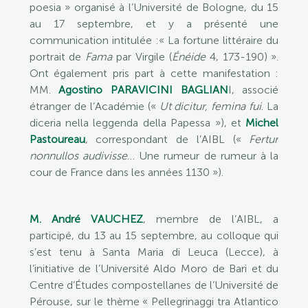
poesia » organisé à l’Université de Bologne, du 15
au 17 septembre, et y a présenté une
communication intitulée :« La fortune littéraire du
portrait de
Fama
par Virgile (
Énéide
4, 173-190) ».
Ont également pris part à cette manifestation :
MM.
Agostino PARAVICINI BAGLIAN
I, associé
étranger de l’Académie («
Ut dicitur, femina fui
. La
diceria nella leggenda della Papessa »), et
Michel
Pastoureau
, correspondant de l’AIBL («
Fertur
nonnullos audivisse
… Une rumeur de rumeur à la
cour de France dans les années 1130 »).
M. André VAUCHEZ
, membre de l’AIBL, a
participé, du 13 au 15 septembre, au colloque qui
s’est tenu à Santa Maria di Leuca (Lecce), à
l’initiative de l’Université Aldo Moro de Bari et du
Centre d’Études compostellanes de l’Université de
Pérouse, sur le thème « Pellegrinaggi tra Atlantico