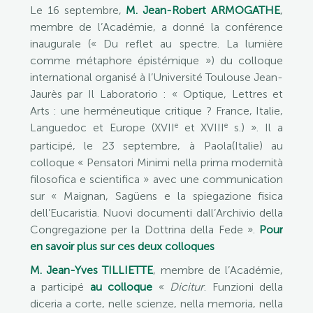
Le 16 septembre,
M. Jean-Robert ARMOGATHE
,
membre de l’Académie, a donné la conférence
inaugurale (« Du reflet au spectre. La lumière
comme métaphore épistémique ») du colloque
international organisé à l’Université Toulouse Jean-
Jaurès par Il Laboratorio : « Optique, Lettres et
Arts : une herméneutique critique ? France, Italie,
e
e
Languedoc et Europe (XVII
et XVIII
s.) ». Il a
participé, le 23 septembre, à Paola(Italie) au
colloque « Pensatori Minimi nella prima modernità
filosofica e scientifica » avec une communication
sur « Maignan, Sagüens e la spiegazione fisica
dell’Eucaristia. Nuovi documenti dall’Archivio della
Congregazione per la Dottrina della Fede ».
Pour
en savoir plus sur ces deux colloques
M. Jean-Yves TILLIETTE
, membre de l’Académie,
a participé
au colloque
«
Dicitur
. Funzioni della
diceria a corte, nelle scienze, nella memoria, nella