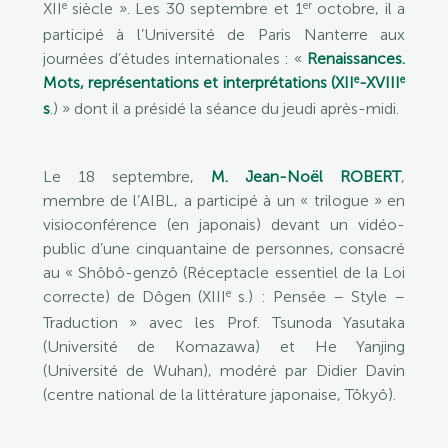
e
er
XII
siècle ». Les 30 septembre et 1
octobre, il a
participé à l’Université de Paris Nanterre aux
journées d’études internationales : «
Renaissances.
e
e
Mots, représentations et interprétations (XII
-XVIII
s
.) » dont il a présidé la séance du jeudi après-midi.
Le 18 septembre,
M. Jean-Noël ROBERT
,
membre de l’AIBL, a participé à un « trilogue » en
visioconférence (en japonais) devant un vidéo-
public d’une cinquantaine de personnes, consacré
au « Shôbô-genzô (Réceptacle essentiel de la Loi
e
correcte) de Dôgen (XIII
s.) : Pensée – Style –
Traduction » avec les Prof. Tsunoda Yasutaka
(Université de Komazawa) et He Yanjing
(Université de Wuhan), modéré par Didier Davin
(centre national de la littérature japonaise, Tôkyô).