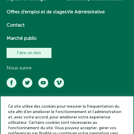
Offres d’emploi et de stages
Vie Administrative
Contact
Marché public
Faire un don
Nous suivre
Ce site utilise des cookies pour mesurer la fréquentation du
Académie des inscriptions et belles lettres – Tous droits réservés
site afin d’en améliorer le fonctionnement et l’administration
2025
et, avec votre accord, pour améliorer votre expérience
Politique de confidentialité
utilisateur. Certains cookies sont nécessaires au
Mentions légales
fonctionnement du site. Vous pouvez accepter, gérer vos
préférences par finalité ou continuer votre navigation sans
Crédits