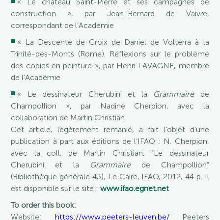
« Le château Saint-Pierre et ses campagnes de
construction », par Jean-Bernard de Vaivre,
correspondant de l’Académie
« La Descente de Croix de Daniel de Volterra à la
Trinité-des-Monts (Rome). Réflexions sur le problème
des copies en peinture », par Henri LAVAGNE, membre
de l’Académie
« Le dessinateur Cherubini et la
Grammaire
de
Champollion », par Nadine Cherpion, avec la
collaboration de Martin Christian
Cet article, légèrement remanié, a fait l’objet d’une
publication à part aux éditions de l’IFAO : N. Cherpion,
avec la coll. de Martin Christian, “Le dessinateur
Cherubini et la
Grammaire
de Champollion”
(Bibliothèque générale 43), Le Caire, IFAO, 2012, 44 p. Il
est disponible sur le site :
www.ifao.egnet.net
To order this book
:
Website:
https://www.peeters-leuven.be/
Peeters