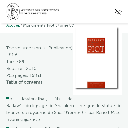
/
Accueil
Monuments Piot : tome 89
The volume (annual Publication)
: 81 €.
Tome 89
Release : 2010
263 pages, 168 ill.
Table of contents
« Hawtar‘athat, fils de
Radaw‘il, du lignage de Shalalum. Une grande statue de
bronze du royaume de Saba‘ (Yémen) », par Benoît Mille,
Iwona Gajda et alii