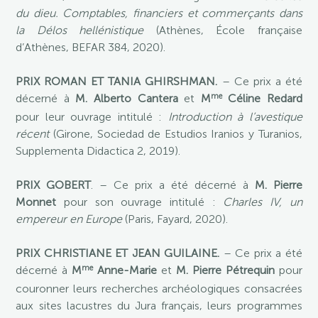
du dieu. Comptables, financiers et commerçants dans
la Délos hellénistique
(Athènes, École française
d’Athènes, BEFAR 384, 2020).
PRIX ROMAN ET TANIA GHIRSHMAN.
– Ce prix a été
me
décerné à
M. Alberto Cantera
et
M
Céline Redard
pour leur ouvrage intitulé :
Introduction à l’avestique
récent
(Girone, Sociedad de Estudios Iranios y Turanios,
Supplementa Didactica 2, 2019).
PRIX GOBERT
. – Ce prix a été décerné à
M. Pierre
Monnet
pour son ouvrage intitulé :
Charles IV, un
empereur en Europe
(Paris, Fayard, 2020).
PRIX CHRISTIANE ET JEAN GUILAINE.
– Ce prix a été
me
décerné à
M
Anne-Marie
et
M. Pierre Pétrequin
pour
couronner leurs recherches archéologiques consacrées
aux sites lacustres du Jura français, leurs programmes