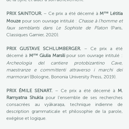
me
PRIX SAINTOUR.
– Ce prix a été décerné à
M
Létitia
Mouze
pour son ouvrage intitulé :
Chasse à l’homme et
faux semblants dans Le Sophiste de Platon
(Paris,
Classiques Garnier, 2020).
PRIX GUSTAVE SCHLUMBERGER.
– Ce prix a été
me
décerné à
M
Giulia Marsili
pour son ouvrage intitulé :
Archeologia del cantiere protobizantino Cave,
maestranze e committenti attraverso i marchi dei
marmorari
(Bologne, Bononia University Press, 2019).
PRIX ÉMILE SENART.
– Ce prix a été décerné à
M.
Ramyatna Shukla
pour l’ensemble de ses recherches
consacrées au vyākaraṇa, technique indienne de
description grammaticale et philosophie de la parole,
exégèse et logique.