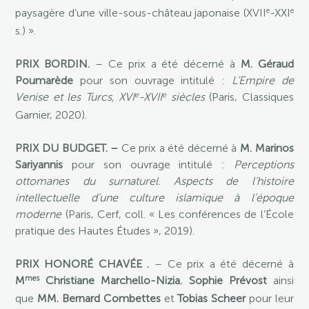
e
e
paysagère d’une ville-sous-château japonaise (XVII
-XXI
s.) ».
PRIX BORDIN.
– Ce prix a été décerné à
M. Géraud
Poumarède
pour son ouvrage intitulé :
L’Empire de
e
e
Venise et les Turcs, XVI
-XVII
siècles
(Paris, Classiques
Garnier, 2020).
PRIX DU BUDGET. –
Ce prix a été décerné à
M. Marinos
Sariyannis
pour son ouvrage intitulé :
Perceptions
ottomanes du surnaturel. Aspects de l’histoire
intellectuelle d’une culture islamique à l’époque
moderne
(Paris, Cerf, coll. « Les conférences de l’École
pratique des Hautes Études », 2019).
PRIX HONORÉ CHAVÉE .
– Ce prix a été décerné à
mes
M
Christiane Marchello-Nizia
,
Sophie Prévost
ainsi
que
MM. Bernard Combettes
et
Tobias Scheer
pour leur