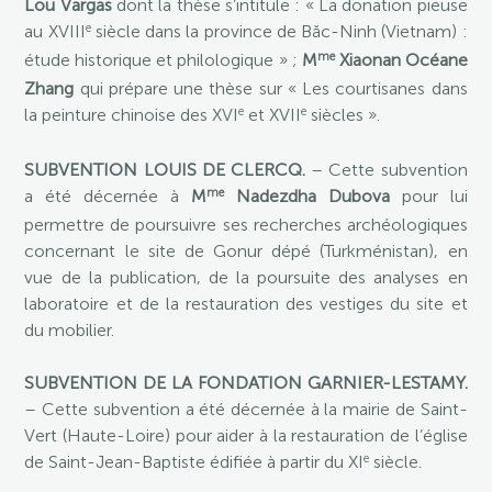
Lou Vargas
dont la thèse s’intitule : « La donation pieuse
e
au XVIII
siècle dans la province de Băc-Ninh (Vietnam) :
me
étude historique et philologique » ;
M
Xiaonan Océane
Zhang
qui prépare une thèse sur « Les courtisanes dans
e
e
la peinture chinoise des XVI
et XVII
siècles ».
SUBVENTION LOUIS DE CLERCQ.
– Cette subvention
me
a été décernée à
M
Nadezdha Dubova
pour lui
permettre de poursuivre ses recherches archéologiques
concernant le site de Gonur dépé (Turkménistan), en
vue de la publication, de la poursuite des analyses en
laboratoire et de la restauration des vestiges du site et
du mobilier.
SUBVENTION DE LA FONDATION GARNIER-LESTAMY.
– Cette subvention a été décernée à la mairie de Saint-
Vert (Haute-Loire) pour aider à la restauration de l’église
e
de Saint-Jean-Baptiste édifiée à partir du XI
siècle.