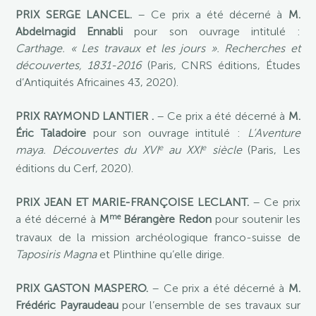
PRIX SERGE LANCEL.
– Ce prix a été décerné à
M.
Abdelmagid Ennabli
pour son ouvrage intitulé :
Carthage. « Les travaux et les jours ». Recherches et
découvertes, 1831-2016
(Paris, CNRS éditions, Études
d’Antiquités Africaines 43, 2020).
PRIX RAYMOND LANTIER .
– Ce prix a été décerné à
M.
Éric Taladoire
pour son ouvrage intitulé :
L’Aventure
e
e
maya. Découvertes du XVI
au XXI
siècle
(Paris, Les
éditions du Cerf, 2020).
PRIX JEAN ET MARIE-FRANÇOISE LECLANT.
– Ce prix
me
a été décerné à
M
Bérangère Redon
pour soutenir les
travaux de la mission archéologique franco-suisse de
Taposiris Magna
et Plinthine qu’elle dirige.
PRIX GASTON MASPERO.
– Ce prix a été décerné à
M.
Frédéric Payraudeau
pour l’ensemble de ses travaux sur