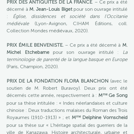
PRIX DES ANTIQUITÉS DE LA FRANCE
. – Ce prix a été
décerné à
M. Jean-Louis Biget
pour son ouvrage intitulé
:
Église, dissidences et société dans l’Occitanie
médiévale
(Lyon-Avignon, CIHAM Éditions, coll.
Collection Mondes médiévaux, 2020).
PRIX ÉMILE BENVENISTE.
– Ce prix a été décerné à
M.
Michel Etchebarne
pour son ouvrage intitulé :
La
terminologie de parenté de la langue basque en Europe
(Paris, Champion, 2020).
PRIX DE LA FONDATION FLORA BLANCHON
(avec le
soutien de M. Robert Buravoy). Deux prix ont été
me
décernés cette année, respectivement à :
M
Ge Song
pour sa thèse intitulée : « Indes néerlandaises et culture
chinoise : Deux traductions malaises du Roman des Trois
me
Royaumes (1910-1913) » ; et
M
Delphine Vomscheid
pour sa thèse sur « L’héritage spatial des guerriers de la
ville de Kanazawa. Histoire architecturale, urbaine et