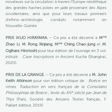
novateurs sur la circulation à travers l’Europe néolithique
des grandes haches polies en jade provenant des Alpes
occidentales, ainsi que pour leurs travaux pionniers
d’ethno-archéologie, conduits notamment en
Nouvelle-Guinée.
me
PRIX IKUO HIRAYAMA.
– Ce prix a été décerné à
M
me
Zhao Li
,
M. Rong Xinjiang
,
M
Ching Chao-jung
et
M.
Ogihara Hirotoshi
pour leur édition de l’ouvrage en 3 vol.
intitulé :
Cave Inscriptions in Ancient Kucha
(Shanghaï,
2020).
PRIX DE LA GRANGE.
– Ce prix a été décerné à
M. John
Keith Atkinson
pour son édition critique de :
Boèce en
rimes.
Traduction en vers français de la Consolatio
e
Philosophiae de Boèce ; texte du XIV
siècle par Jean de
Thys
(Paris, Société des Anciens Textes français, F.
Paillart éditeur, 2019).