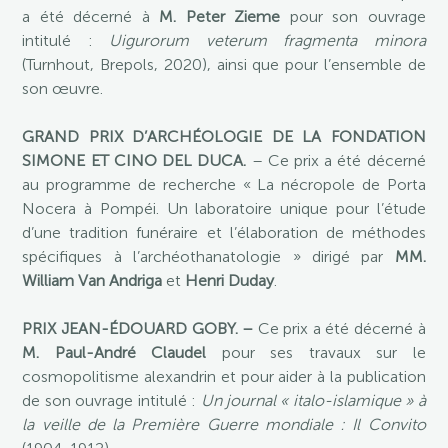
a été décerné à
M. Peter Zieme
pour son ouvrage
intitulé :
Uigurorum veterum fragmenta minora
(Turnhout, Brepols, 2020), ainsi que pour l’ensemble de
son œuvre.
GRAND PRIX D’ARCHÉOLOGIE DE LA FONDATION
SIMONE ET CINO DEL DUCA.
– Ce prix a été décerné
au programme de recherche « La nécropole de Porta
Nocera à Pompéi. Un laboratoire unique pour l’étude
d’une tradition funéraire et l’élaboration de méthodes
spécifiques à l’archéothanatologie » dirigé par
MM.
William Van Andriga
et
Henri Duday
.
PRIX JEAN-ÉDOUARD GOBY. –
Ce prix a été décerné à
M. Paul-André Claudel
pour ses travaux sur le
cosmopolitisme alexandrin et pour aider à la publication
de son ouvrage intitulé :
Un journal « italo-islamique » à
la veille de la Première Guerre mondiale : Il Convito