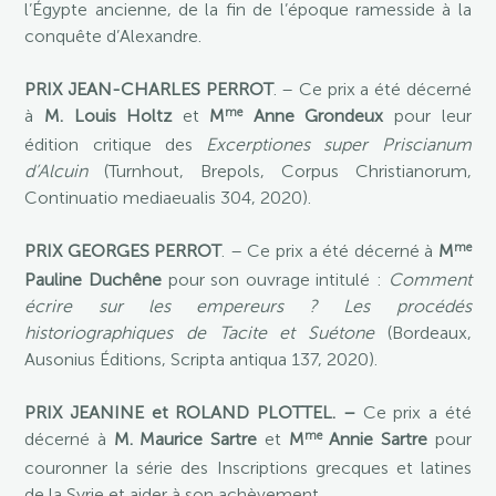
l’Égypte ancienne, de la fin de l’époque ramesside à la
conquête d’Alexandre.
PRIX JEAN-CHARLES PERROT
. – Ce prix a été décerné
me
à
M. Louis Holtz
et
M
Anne Grondeux
pour leur
édition critique des
Excerptiones super Priscianum
d’Alcuin
(Turnhout, Brepols, Corpus Christianorum,
Continuatio mediaeualis 304, 2020).
me
PRIX GEORGES PERROT
. – Ce prix a été décerné à
M
Pauline Duchêne
pour son ouvrage intitulé :
Comment
écrire sur les empereurs ? Les procédés
historiographiques de Tacite et Suétone
(Bordeaux,
Ausonius Éditions, Scripta antiqua 137, 2020).
PRIX JEANINE et ROLAND PLOTTEL. –
Ce prix a été
me
décerné à
M. Maurice Sartre
et
M
Annie Sartre
pour
couronner la série des Inscriptions grecques et latines
de la Syrie et aider à son achèvement.