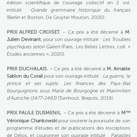
édition scientifique de l’ouvrage collectif en 2 vol.
intitulé :
Grande grammaire historique du français
(Berlin et Boston, De Gruyter Mouton, 2020).
PRIX ALFRED CROISET.
– Ce prix a été décerné à
M.
Julien Devinant
, pour son ouvrage intitulé :
Les Troubles
psychiques selon Galien
(Paris, Les Belles Lettres, coll. «
Études anciennes », 2020).
PRIX DUCHALAIS.
– Ce prix a été décerné à
M. Amable
Sablon du Corail
pour son ouvrage intitulé :
La guerre, le
prince et ses sujets. Les finances des Pays-Bas
bourguignons sous Marie de Bourgogne et Maximilien
d’Autriche (1477-1493)
(Turnhout, Brepols, 2019).
me
PRIX PAULE DUSMENIL
. – Ce prix a été décerné à
M
Véronique Chankowski
pour soutenir la poursuite de son
programme d’études et de publications des inscriptions
de Délos, et couronner son ouvrage intitulé :
Parasites