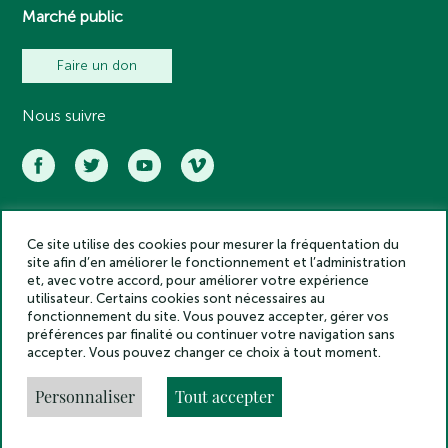
Marché public
Faire un don
Nous suivre
Ce site utilise des cookies pour mesurer la fréquentation du
Académie des inscriptions et belles lettres – Tous droits réservés
site afin d’en améliorer le fonctionnement et l’administration
2025
et, avec votre accord, pour améliorer votre expérience
Politique de confidentialité
utilisateur. Certains cookies sont nécessaires au
Mentions légales
fonctionnement du site. Vous pouvez accepter, gérer vos
préférences par finalité ou continuer votre navigation sans
Crédits
accepter. Vous pouvez changer ce choix à tout moment.
Gestion des cookies
Made by
Personnaliser
Tout accepter