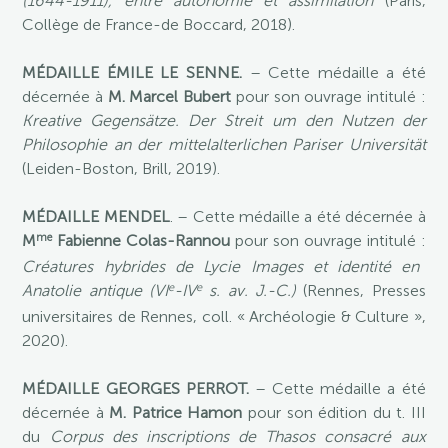
(1644-1911), entre autonomie et assimilation
(Paris,
Collège de France-de Boccard, 2018).
MÉDAILLE ÉMILE LE SENNE.
– Cette médaille a été
décernée à
M. Marcel Bubert
pour son ouvrage intitulé :
Kreative Gegensätze. Der Streit um den Nutzen der
Philosophie an der mittelalterlichen Pariser Universität
(Leiden-Boston, Brill, 2019).
MÉDAILLE MENDEL
. – Cette médaille a été décernée à
me
M
Fabienne Colas-Rannou
pour son ouvrage intitulé :
Créatures hybrides de Lycie Images et identité en
e
e
Anatolie antique (VI
-IV
s. av. J.-C.)
(Rennes, Presses
universitaires de Rennes, coll. « Archéologie & Culture »,
2020).
MÉDAILLE GEORGES PERROT.
– Cette médaille a été
décernée à
M. Patrice Hamon
pour son édition du t. III
du
Corpus des inscriptions de Thasos consacré aux