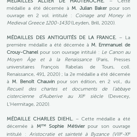
MÉDAILLES ALLIER DE HAUTEROCHE.
– Cette
médaille a été décernée à
M. Julian Baker
pour son
ouvrage en 2 vol. intitulé :
Coinage and Money in
Medieval Greece 1200-1430
(Leyden, Brill, 2020).
MÉDAILLES DES ANTIQUITÉS DE LA FRANCE.
– La
première médaille a été décernée à
M. Emmanuel de
Crouy-Chanel
pour son ouvrage intitulé :
Le Canon au
Moyen Âge et à la Renaissance
(Paris, Presses
universitaires François Rabelais de Tours, coll.
Renaissance, 491, 2020) ; la 2e médaille a été décernée
à
M. Benoît Chauvin
pour son édition, en 2 vol., du
Recueil des chartes et documents de l’abbaye
e
cistercienne d’Auberive au XII
siècle
(Devecey,
L’Hermitage, 2020).
MÉDAILLE CHARLES DIEHL.
– Cette médaille a été
me
décernée à
M
Sophie Métivier
pour son ouvrage
e
e
intitulé :
Aristocratie et sainteté à Byzance (VIII
-XI