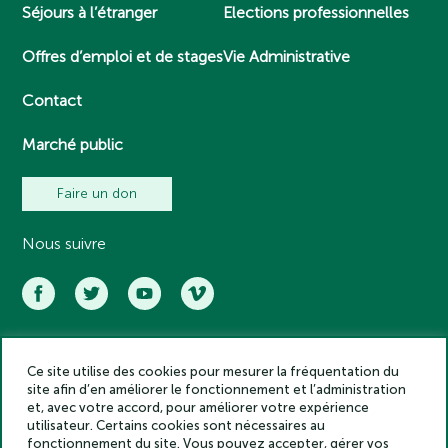
Séjours à l’étranger
Elections professionnelles
Offres d’emploi et de stages
Vie Administrative
Contact
Marché public
Faire un don
Nous suivre
Ce site utilise des cookies pour mesurer la fréquentation du
Académie des inscriptions et belles lettres – Tous droits réservés
site afin d’en améliorer le fonctionnement et l’administration
2025
et, avec votre accord, pour améliorer votre expérience
Politique de confidentialité
utilisateur. Certains cookies sont nécessaires au
Mentions légales
fonctionnement du site. Vous pouvez accepter, gérer vos