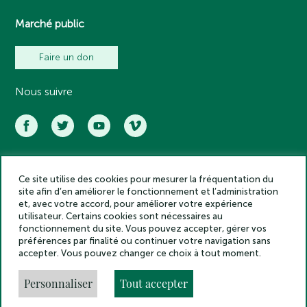
Marché public
Faire un don
Nous suivre
Ce site utilise des cookies pour mesurer la fréquentation du
Académie des inscriptions et belles lettres – Tous droits réservés
site afin d’en améliorer le fonctionnement et l’administration
2025
et, avec votre accord, pour améliorer votre expérience
Politique de confidentialité
utilisateur. Certains cookies sont nécessaires au
Mentions légales
fonctionnement du site. Vous pouvez accepter, gérer vos
préférences par finalité ou continuer votre navigation sans
Crédits
accepter. Vous pouvez changer ce choix à tout moment.
Gestion des cookies
Made by
Personnaliser
Tout accepter