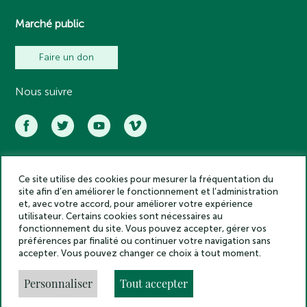
Marché public
Faire un don
Nous suivre
Ce site utilise des cookies pour mesurer la fréquentation du
Académie des inscriptions et belles lettres – Tous droits réservés
site afin d’en améliorer le fonctionnement et l’administration
2025
et, avec votre accord, pour améliorer votre expérience
Politique de confidentialité
utilisateur. Certains cookies sont nécessaires au
Mentions légales
fonctionnement du site. Vous pouvez accepter, gérer vos
préférences par finalité ou continuer votre navigation sans
Crédits
accepter. Vous pouvez changer ce choix à tout moment.
Gestion des cookies
Made by
Personnaliser
Tout accepter