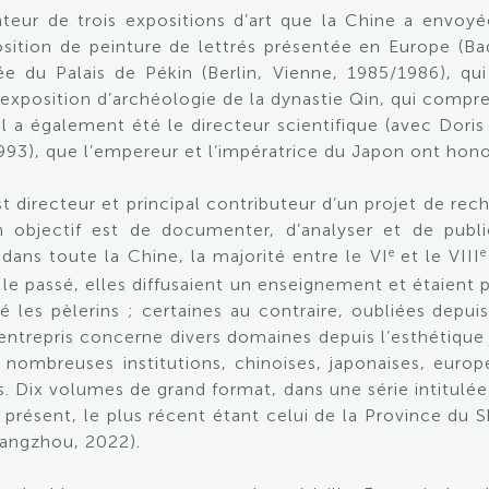
ateur de trois expositions d’art que la Chine a envo
ition de peinture de lettrés présentée en Europe (B
 du Palais de Pékin (Berlin, Vienne, 1985/1986), qui 
exposition d’archéologie de la dynastie Qin, qui compr
l a également été le directeur scientifique (avec Doris
993), que l’empereur et l’impératrice du Japon ont honor
 directeur et principal contributeur d’un projet de re
 objectif est de documenter, d’analyser et de publ
e
dans toute la Chine, la majorité entre le VI
et le VIII
 le passé, elles diffusaient un enseignement et étaient 
iré les pèlerins ; certaines au contraire, oubliées dep
ntrepris concerne divers domaines depuis l’esthétique j
de nombreuses institutions, chinoises, japonaises, euro
 Dix volumes de grand format, dans une série intitulée 
à présent, le plus récent étant celui de la Province du
Hangzhou, 2022).