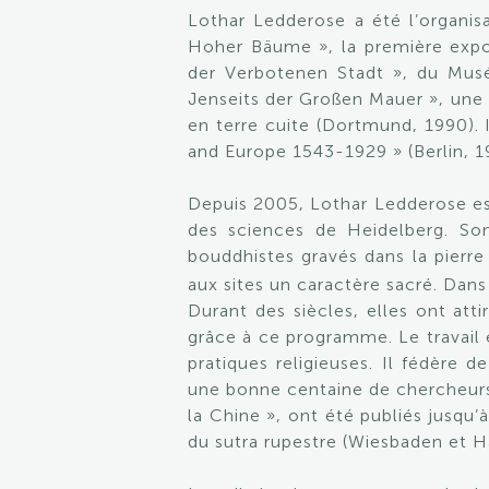
Lothar Ledderose a été l’organis
Hoher Bäume », la première expos
der Verbotenen Stadt », du Musée
Jenseits der Großen Mauer », une 
en terre cuite (Dortmund, 1990). I
and Europe 1543-1929 » (Berlin, 1
Depuis 2005, Lothar Ledderose est
des sciences de Heidelberg. Son
bouddhistes gravés dans la pierre 
aux sites un caractère sacré. Dans
Durant des siècles, elles ont att
grâce à ce programme. Le travail e
pratiques religieuses. Il fédère 
une bonne centaine de chercheurs.
la Chine », ont été publiés jusqu’
du sutra rupestre (Wiesbaden et 