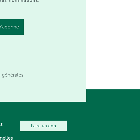
res nominations.
s générales
ns
Faire un don
nelles