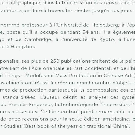
ue calligraphique, dans la transmission des œuvres des 
dition a perduré à travers les siècles jusqu’à nos jours.
nommé professeur à l’Université de Heidelberg, à l’épo
ne, poste qu’il a occupé pendant 34 ans. Il a égaleme
go et de Cambridge, à l’université de Kyoto, à l’uni
ine à Hangzhou.
aponaise, ses plus de 250 publications traitent de la pei
e l’art de l’Asie orientale et l’art occidental, et de l’
d Things : Module and Mass Production in Chinese Art (
ns chinois ont réussi à créer un grand nombre d’objets
es de production par lesquels ils composaient ces obj
s standardisées. L’auteur décrit et analyse ces sys
 du Premier Empereur, la technologie de l’impression, l’a
tures artisanales. Ce livre en tout point remarquable 
de onze recensions pour la seule édition américaine, e
n Studies (Best book of the year on traditional China).