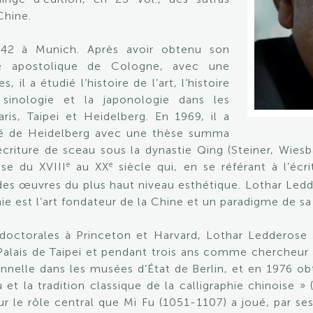
Chine.
2 à Munich. Après avoir obtenu son
e apostolique de Cologne, avec une
, il a étudié l’histoire de l’art, l’histoire
a sinologie et la japonologie dans les
ris, Taipei et Heidelberg. En 1969, il a
ité de Heidelberg avec une thèse summa
écriture de sceau sous la dynastie Qing (Steiner, Wiesb
e
e
ise du XVIII
au XX
siècle qui, en se référant à l’écri
 des œuvres du plus haut niveau esthétique. Lothar Led
hie est l’art fondateur de la Chine et un paradigme de sa 
doctorales à Princeton et Harvard, Lothar Ledderose
alais de Taipei et pendant trois ans comme chercheur à 
nelle dans les musées d’État de Berlin, et en 1976 obte
t la tradition classique de la calligraphie chinoise » 
sur le rôle central que Mi Fu (1051-1107) a joué, par ses