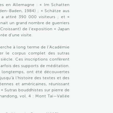
yées en Allemagne : « Im Schatten
aden-Baden, 1984) ; « Schätze aus
a attiré 390 000 visiteurs ; et «
enait un grand nombre de guerriers
 Croissant) de l’exposition « Japan
ée d’une visite.
cherche à long terme de l’Académie
ier le corpus complet des sutras
e
siècle. Ces inscriptions confèrent
parfois des supports de méditation.
uis longtemps, ont été découvertes
usqu’à l’histoire des textes et des
péennes et américaines, réunissant
« Sutras bouddhistes sur pierre de
 Shandong, vol. 4 : Mont Tai—Vallée