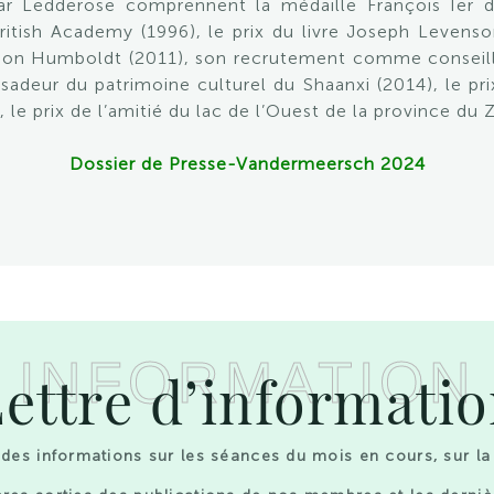
har Ledderose comprennent la médaille François Ier 
ish Academy (1996), le prix du livre Joseph Levenson 
ion Humboldt (2011), son recrutement comme conseill
sadeur du patrimoine culturel du Shaanxi (2014), le pri
e prix de l’amitié du lac de l’Ouest de la province du Z
Dossier de Presse-Vandermeersch 2024
INFORMATION
ettre d’informati
des informations sur les séances du mois en cours, sur la