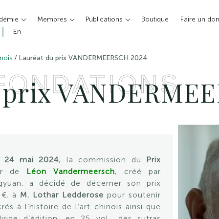
adémie
Membres
Publications
Boutique
Faire un do
En
/
inois
Lauréat du prix VANDERMEERSCH 2024
 FONDATIONS
u prix VANDERME
 24 mai 2024
, la commission du
Prix
ur de
Léon Vandermeersch
, créé par
gyuan, a décidé de décerner son prix
 €, à
M. Lothar Ledderose
pour soutenir
s à l’histoire de l’art chinois ainsi que
 dirige d’édition, en 25 vol., des sutras