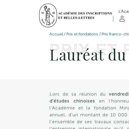
L’Ac
/
/
Accueil
Prix et fondations
Prix franco-ch
PRIX ET
Lauréat d
Lors de sa réunion du
vendredi
d’études chinoises
en l’honne
l’Académie et la fondation Min
annuel, d’un montant de 10 000
l’ensemble de ses travaux consacré
l’entreprise internationale qu’il