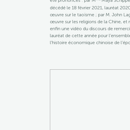
été prononcés : par M
Maya Schipper
décédé le 18 février 2021, lauréat 202
œuvre sur le taoïsme ; par M. John La
œuvre sur les religions de la Chine, e
enfin une vidéo du discours de remerc
lauréat de cette année pour l’ensemb
l’histoire économique chinoise de l’ép