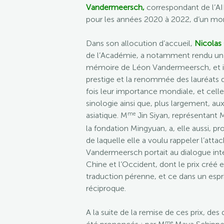
Vandermeersch
,
correspondant de l’AI
pour les années 2020 à 2022, d’un mo
Dans son allocution d’accueil,
Nicolas
de l’Académie, a notamment rendu u
mémoire de Léon Vandermeersch, et il 
prestige et la renommée des lauréats de c
fois leur importance mondiale, et cell
sinologie ainsi que, plus largement, a
me
asiatique. M
Jin Siyan, représentant
la fondation Mingyuan, a, elle aussi, 
de laquelle elle a voulu rappeler l’at
Vandermeersch portait au dialogue inter
Chine et l’Occident, dont le prix créé 
traduction pérenne, et ce dans un espr
réciproque.
A la suite de la remise de ces prix, de
me