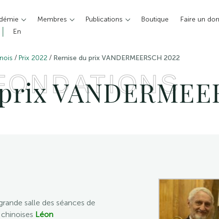
adémie
Membres
Publications
Boutique
Faire un do
En
/
/
inois
Prix 2022
Remise du prix VANDERMEERSCH 2022
 FONDATIONS
 prix VANDERMEE
 grande salle des séances de
s chinoises
Léon