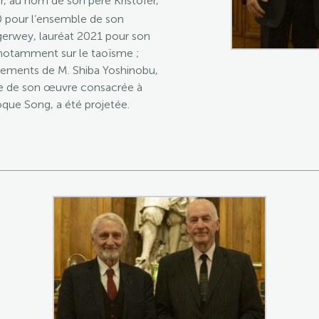
, au nom de son père Kristofer,
0 pour l’ensemble de son
gerwey, lauréat 2021 pour son
t notamment sur le taoïsme ;
iements de M. Shiba Yoshinobu,
le de son œuvre consacrée à
oque Song, a été projetée.