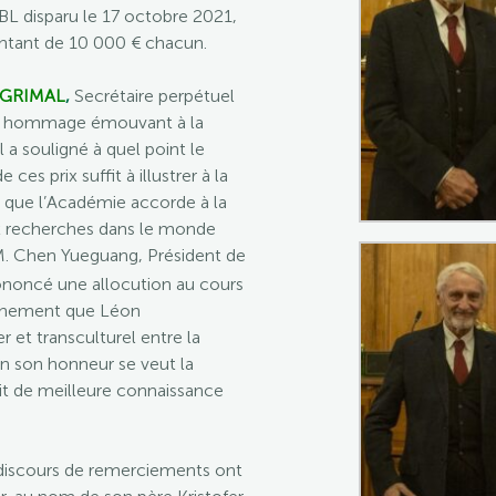
BL disparu le 17 octobre 2021,
ntant de 10 000 € chacun.
 GRIMAL
,
Secrétaire perpétuel
n hommage émouvant à la
a souligné à quel point le
es prix suffit à illustrer à la
e que l’Académie accorde à la
ux recherches dans le monde
 M. Chen Yueguang, Président de
prononcé une allocution au cours
tachement que Léon
 et transculturel entre la
en son honneur se veut la
it de meilleure connaissance
s discours de remerciements ont