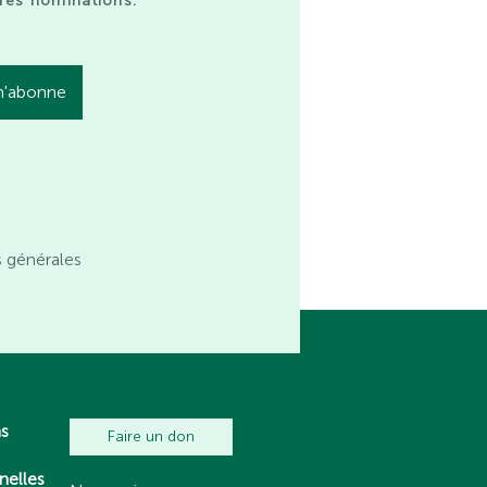
res nominations.
s générales
ns
Faire un don
nelles