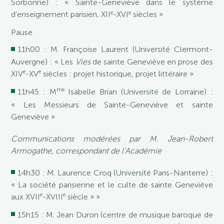
Sorbonne) : « Sainte-Geneviève dans le système
e
e
d’enseignement parisien, XII
-XVI
siècles »
Pause
11h00 : M. Françoise Laurent (Université Clermont-
Auvergne) : « Les
Vies
de sainte Geneviève en prose des
e
e
XIV
-XV
siècles : projet historique, projet littéraire »
me
11h45 : M
Isabelle Brian (Université de Lorraine) :
« Les Messieurs de Sainte-Geneviève et sainte
Geneviève »
Communications modérées par M. Jean-Robert
Armogathe, correspondant de l’Académie
14h30 : M. Laurence Croq (Université Paris-Nanterre) :
« La société parisienne et le culte de sainte Geneviève
e
e
aux XVII
-XVIII
siècle » »
15h15 : M. Jean Duron (centre de musique baroque de