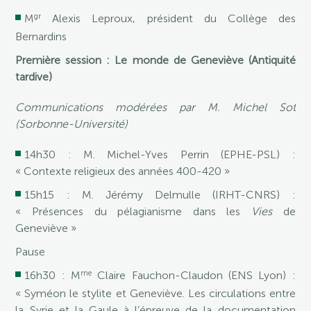
gr
M
Alexis Leproux, président du Collège des
Bernardins
Première session : Le monde de Geneviève (Antiquité
tardive)
Communications modérées par M. Michel Sot
(Sorbonne-Université)
14h30 : M. Michel-Yves Perrin (EPHE-PSL) :
« Contexte religieux des années 400-420 »
15h15 : M. Jérémy Delmulle (IRHT-CNRS) :
« Présences du pélagianisme dans les
Vies
de
Geneviève »
Pause
me
16h30 : M
Claire Fauchon-Claudon (ENS Lyon) :
« Syméon le stylite et Geneviève. Les circulations entre
la Syrie et la Gaule à l’épreuve de la documentation