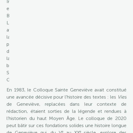
Inscriptions
et
Belles-
Lettres,
avec
la
participation
de
la
bibliothèque
Sainte-
Geneviève.
En 1983, le Colloque Sainte Geneviève avait constitué
une avancée décisive pour l’histoire des textes : les
Vies
de Geneviève, replacées dans leur contexte de
rédaction, étaient sorties de la légende et rendues à
l’historien du haut Moyen Âge. Le colloque de 2020
peut bâtir sur ces fondations solides une histoire longue
e
e
de Geneviève qui, du V
au XX
siècle, explore des