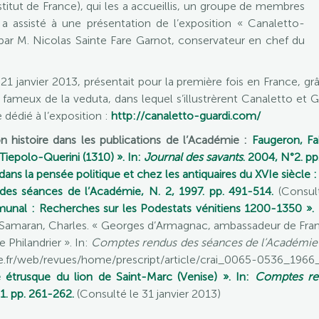
itut de France), qui les a accueillis, un groupe de membres
 assisté à une présentation de l’exposition « Canaletto-
par M. Nicolas Sainte Fare Garnot, conservateur en chef du
 21 janvier 2013, présentait pour la première fois en France, gr
ameux de la veduta, dans lequel s’illustrèrent Canaletto et Gua
e dédié à l’exposition :
http://canaletto-guardi.com/
n histoire dans les publications de l’Académie :
Faugeron, Fa
Tiepolo-Querini (1310) ». In:
Journal des savants
. 2004, N°2. pp
ans la pensée politique et chez les antiquaires du XVIe siècle 
es séances de l’Académie, N. 2, 1997. pp. 491-514.
(Consult
unal : Recherches sur les Podestats vénitiens 1200-1350 ».
[Samaran, Charles. « Georges d’Armagnac, ambassadeur de Franço
Philandrier ». In:
Comptes rendus des séances de l’Académie de
e.fr/web/revues/home/prescript/article/crai_0065-0536_19
e étrusque du lion de Saint-Marc (Venise) ». In:
Comptes re
91. pp. 261-262.
(Consulté le 31 janvier 2013)