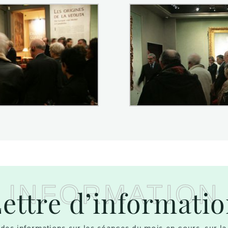
INFORMATION
ettre d’informati