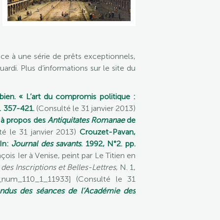
âce à une série de prêts exceptionnels,
rdi. Plus d’informations sur le site du
bien. « L’art du compromis politique :
. 357-421.
(Consulté le 31 janvier 2013)
: à propos des
Antiquitates Romanae
de
é le 31 janvier 2013)
Crouzet-Pavan,
 In:
Journal des savants
. 1992, N°2. pp.
is Ier à Venise, peint par Le Titien en
s Inscriptions et Belles-Lettres
, N. 1,
66_num_110_1_11933] (Consulté le 31
ndus des séances de l’Académie des