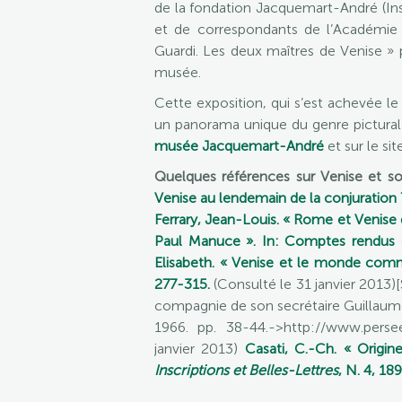
de la fondation Jacquemart-André (Inst
et de correspondants de l’Académie a
Guardi. Les deux maîtres de Venise » 
musée.
Cette exposition, qui s’est achevée le
un panorama unique du genre pictural f
musée Jacquemart-André
et sur le sit
Quelques références sur Venise et so
Venise au lendemain de la conjuration 
Ferrary, Jean-Louis. « Rome et Venise d
Paul Manuce ». In: Comptes rendus d
Elisabeth. « Venise et le monde comm
277-315.
(Consulté le 31 janvier 2013)
compagnie de son secrétaire Guillaume 
1966. pp. 38-44.->http://www.perse
janvier 2013)
Casati, C.-Ch. « Origin
Inscriptions et Belles-Lettres
, N. 4, 18