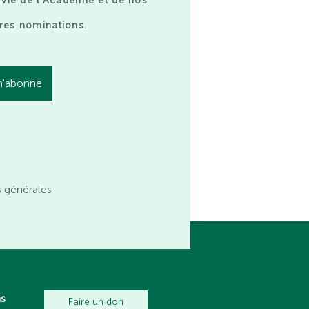
 vie de l’Académie et de nos
res nominations.
s générales
ns
Faire un don