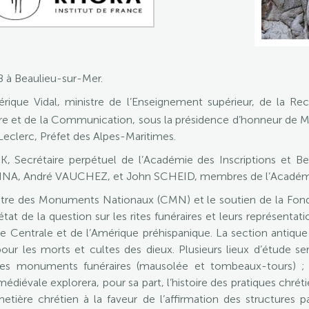
 à Beaulieu-sur-Mer.
rique Vidal, ministre de l’Enseignement supérieur, de la Re
re et de la Communication, sous la présidence d’honneur de M. 
Leclerc, Préfet des Alpes-Maritimes.
, Secrétaire perpétuel de l’Académie des Inscriptions et Bel
NNA, André VAUCHEZ, et John SCHEID, membres de l’Académ
ntre des Monuments Nationaux (CMN) et le soutien de la Fondat
at de la question sur les rites funéraires et leurs représentat
sie Centrale et de l’Amérique préhispanique. La section antiq
s pour les morts et cultes des dieux. Plusieurs lieux d’étude
des monuments funéraires (mausolée et tombeaux-tours) ; 
 médiévale explorera, pour sa part, l’histoire des pratiques chr
ière chrétien à la faveur de l’affirmation des structures paro