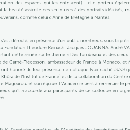
ration des espaces qui les entourent) ; elle portera égaleme
t la beauté assimile ces sculptures à des portraits idéalisés,
souverains, comme celui d’Anne de Bretagne à Nantes.
 s’est déroulé, en présence d’un public nombreux, sous la pré
 de la Fondation Théodore Reinach, Jacques JOUANNA, André
tant cette année sur le thème « Des tombeaux et des dieux ». 
 de Carné-Trécesson, ambassadeur de France à Monaco, et
 ont honoré de leur présence ce colloque (voir cliché
infra
) q
Khôra de l’Institut de France) et de la collaboration du Cent
rd Le Magoarou, et son équipe. L’Académie tient à remercier le 
ureux qu’il a accordé aux participants de ce colloque en organ
re.
ZINK, Secrétaire perpétuel de l’Académie des Inscriptions et Be