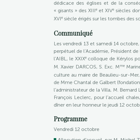
dédicace des églises et de la conséc
e
e
« gisants » des XIII
et XIV
siècles don
e
XVI
siècle érigés sur les tombes des 
Communiqué
Les vendredi 13 et samedi 14 octobre,
perpétuel de l’Académie, Président
e
l’AIBL, le XXIX
colloque de Kérylos por
me
M. Xavier DARCOS, S. Exc. M
Marine
culture au maire de Beaulieu-sur-Mer,
de Mme Chantal de Galbert (fondation 
l’administrateur de la Villa, M. Berna
François Leclerc, pour l’accueil chale
dîner en leur honneur le jeudi 12 octob
Programme
Vendredi 12 octobre
Allocution d’accueil, par M. Michel 