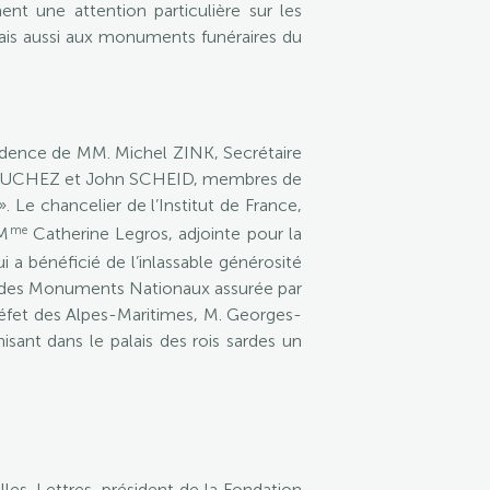
nt une attention particulière sur les
 mais aussi aux monuments funéraires du
sidence de MM. Michel ZINK, Secrétaire
 VAUCHEZ et John SCHEID, membres de
Le chancelier de l’Institut de France,
me
 M
Catherine Legros, adjointe pour la
ui a bénéficié de l’inlassable générosité
re des Monuments Nationaux assurée par
préfet des Alpes-Maritimes, M. Georges-
isant dans le palais des rois sardes un
lles-Lettres, président de la Fondation