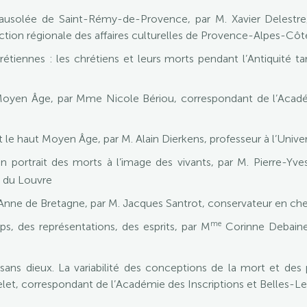
usolée de Saint-Rémy-de-Provence, par M. Xavier Delestre, 
ection régionale des affaires culturelles de Provence-Alpes-Côt
iennes : les chrétiens et leurs morts pendant l’Antiquité ta
oyen Âge, par Mme Nicole Bériou, correspondant de l’Académ
le haut Moyen Âge, par M. Alain Dierkens, professeur à l’Univers
un portrait des morts à l’image des vivants, par M. Pierre-Y
 du Louvre
Anne de Bretagne, par M. Jacques Santrot, conservateur en che
me
ps, des représentations, des esprits, par M
Corinne Debaine-
 sans dieux. La variabilité des conceptions de la mort et de
et, correspondant de l’Académie des Inscriptions et Belles-Lett