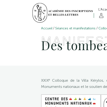
L’Ac
/
/
Accueil
Séances et manifestations
Collo
MANIFES
Des tombea
e
XXIX
Colloque de la Villa Kérylos, 
Monuments nationaux et le soutien de l