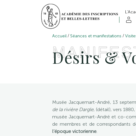
L’Ac
/
/
Accueil
Séances et manifestations
Visit
MANIFES
Désirs & Vo
Musée Jacquemart-André, 13 septembr
de la rivière Dargle
, (détail), vers 18
musée Jacquemart-André et co-commis
de membres et de correspondants de 
l’époque victorienne
.