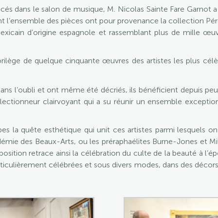
és dans le salon de musique, M. Nicolas Sainte Fare Garnot a
ont l’ensemble des pièces ont pour provenance la collection P
xicain d’origine espagnole et rassemblant plus de mille œuv
orilège de quelque cinquante œuvres des artistes les plus célè
ans l’oubli et ont même été décriés, ils bénéficient depuis peu 
ollectionneur clairvoyant qui a su réunir un ensemble exceptio
apes la quête esthétique qui unit ces artistes parmi lesquels 
démie des Beaux-Arts, ou les préraphaélites Burne-Jones et Mi
osition retrace ainsi la célébration du culte de la beauté à l’é
articulièrement célébrées et sous divers modes, dans des décors 