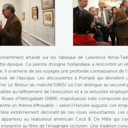
 notamment attardé sur les tableaux de Lawrence Alma-Tadem
te époque. Ce peintre d’origine hollandaise a rencontré un v
que. Il a ramené de ses voyages une profonde connaissance de l’
eois de l’époque. Les découvertes à Pompéi qui dévoilent un
omme
Le Retour du marché
(1865) où l’on distingue au second
lliée au raffinement de l’exécution et à la virtuosité employ
 Roses d’Héliogabale
(1888), majestueuse toile composée pour
ntre un thème effroyable – selon l’Histoire auguste, cet emper
ractère extrêmement décoratif de ces roses virevoltantes. L
t appartenu au réalisateur américain Cecil B. De Mille qui s’e
nterprété au filtre de l’imaginaire victorien. Une tradition con