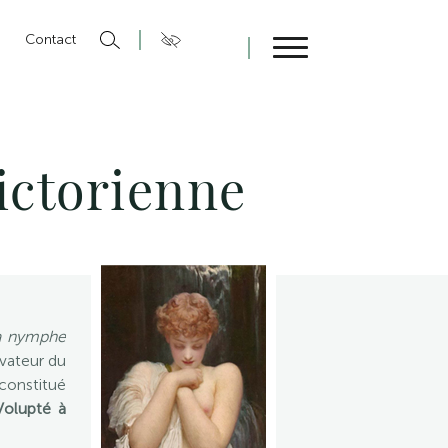
n
Contact
Fermer
ictorienne
la nymphe
rvateur du
constitué
Volupté à