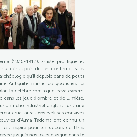
a (1836-1912), artiste prolifique et
if succès auprès de ses contemporains
archéologie qu’il déploie dans de petits
e Antiquité intime, du quotidien, lui
 plan la célèbre mosaïque cave canem.
ée dans les jeux d’ombre et de lumière,
 un riche industriel anglais, sont une
eur cruel aurait enseveli ses convives
es œuvres d’Alma-Tadema ont connu un
n est inspiré pour les décors de films
servée jusqu’à nos jours puisque dans le