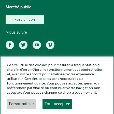
Marché public
Faire un don
Nous suivre
Ce site utilise des cookies pour mesurer la fréquentation du
Académie des inscriptions et belles lettres – Tous droits réservés
site afin d’en améliorer le fonctionnement et l’administration
2025
et, avec votre accord, pour améliorer votre expérience
Politique de confidentialité
utilisateur. Certains cookies sont nécessaires au
Mentions légales
fonctionnement du site. Vous pouvez accepter, gérer vos
préférences par finalité ou continuer votre navigation sans
Crédits
accepter. Vous pouvez changer ce choix à tout moment.
Gestion des cookies
Made by
Personnaliser
Tout accepter