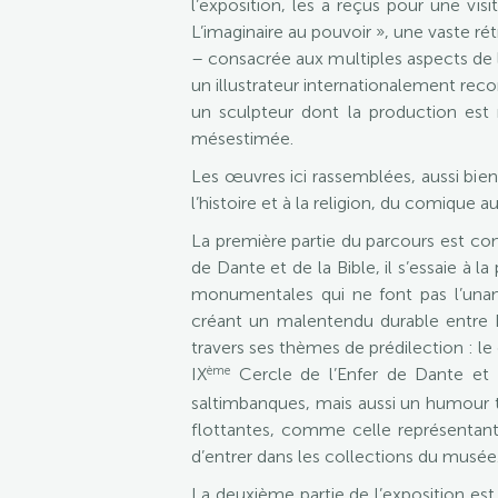
l’exposition, les a reçus pour une vi
L’imaginaire au pouvoir », une vaste ré
– consacrée aux multiples aspects de 
un illustrateur internationalement reco
un sculpteur dont la production est
mésestimée.
Les œuvres ici rassemblées, aussi bien 
l’histoire et à la religion, du comique a
La première partie du parcours est cons
de Dante et de la Bible, il s’essaie à
monumentales qui ne font pas l’una
créant un malentendu durable entre Dor
travers ses thèmes de prédilection : l
ème
IX
Cercle de l’Enfer de Dante et
saltimbanques, mais aussi un humour t
flottantes, comme celle représentant
d’entrer dans les collections du musée
La deuxième partie de l’exposition est