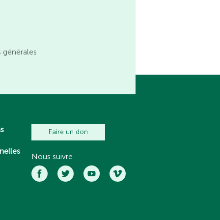
s générales
ns
Faire un don
nelles
Nous suivre