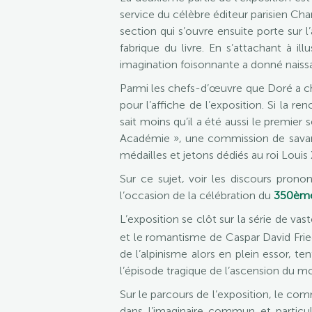
service du célèbre éditeur parisien Char
section qui s’ouvre ensuite porte sur l
fabrique du livre. En s’attachant à il
imagination foisonnante a donné naissan
Parmi les chefs-d’œuvre que Doré a cho
pour l’affiche de l’exposition. Si la
sait moins qu’il a été aussi le premier
Académie », une commission de savant
médailles et jetons dédiés au roi Louis 
Sur ce sujet, voir les discours pr
l’occasion de la célébration du
350ème 
L’exposition se clôt sur la série de vas
et le romantisme de Caspar David Fried
de l’alpinisme alors en plein essor, t
l’épisode tragique de l’ascension du m
Sur le parcours de l’exposition, le commi
dans l’imaginaire commun et particu