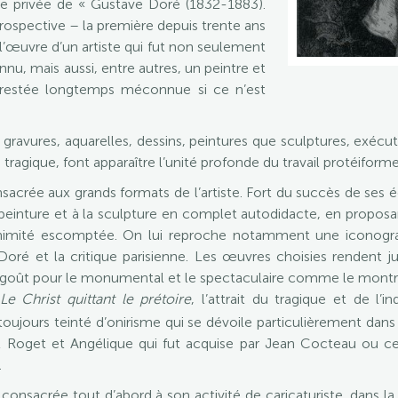
site privée de « Gustave Doré (1832-1883).
trospective – la première depuis trente ans
l’œuvre d’un artiste qui fut non seulement
nnu, mais aussi, entre autres, un peintre et
 restée longtemps méconnue si ce n’est
gravures, aquarelles, dessins, peintures que sculptures, exécut
u tragique, font apparaître l’unité profonde du travail protéiforme
acrée aux grands formats de l’artiste. Fort du succès de ses éd
 la peinture et à la sculpture en complet autodidacte, en pro
nimité escomptée. On lui reproche notamment une iconogra
é et la critique parisienne. Les œuvres choisies rendent justic
e goût pour le monumental et le spectaculaire comme le montre
Le Christ quittant le prétoire
, l’attrait du tragique et de l’
oujours teinté d’onirisme qui se dévoile particulièrement dans
 Roget et Angélique qui fut acquise par Jean Cocteau ou cel
.
 consacrée tout d’abord à son activité de caricaturiste, dans la