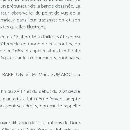
nt un précurseur de la bande dessinée. La
ateur, observé ici du point de vue de la
le majeur dans leur transmission et son
es qu’elles illustrent.
ice du Chat botté a d’ailleurs été choisi
 éternelle en raison de ces contes, on
dée en 1663 et appelée alors la « Petite
 figurer sur les monuments, monnaies,
erre BABELON et M. Marc FUMAROLI, à
e
e
 fin du XVIII
et du début du XIX
siècle
ne d’un artiste lui-même fervent adepte
d souvent ses droits, comme le rappelle
inaire diffusion des illustrations de Doré
s
Oliver Twist
de Roman Polanski est