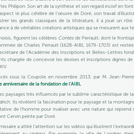
les Philipon. Son art de la synthèse et son regard incisif en fo
’aspect le plus célèbre de l’œuvre de Doré, son travail d’illustr
lustrer les grands classiques de la littérature, il a joué un rô
ce à de véritables créations artistiques qui se mesurent aux text
isis, figurent les célèbres
Contes
de Perrault, dont le frontisp
 renommée de Charles Perrault (1628-AIBL 1679-1703) est restée
 secrétaire de l’Académie des Inscriptions et Belles-Lettres fon
s chargée de concevoir les devises et inscriptions dignes de
XIV.
ononcés sous la Coupole en novembre 2013, par M. Jean-Pi
anniversaire de la fondation de l’AIBL
tes paysages très influencés par le sublime caractéristique de la
rich. Ils révèlent la fascination pour le paysage et la montag
entative de l’homme pour rivaliser avec une nature qui repren
ont Cervin peinte par Doré.
ssaire a attiré l’attention sur les vidéos qui illustrent l’extraord
lièrement au cinéma. Par exemple, la ville de Londres dan