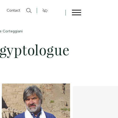
n
Contact
Fermer
e Corteggiani
gyptologue