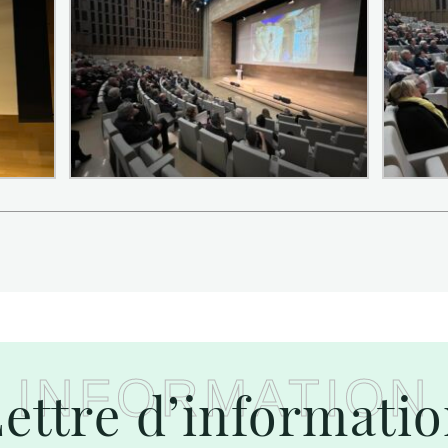
INFORMATION
ettre d’informati