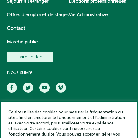
Séjours à l’étranger
Elections professionnelles
Offres d’emploi et de stages
Vie Administrative
Contact
Marché public
Faire un don
Nous suivre
Ce site utilise des cookies pour mesurer la fréquentation du
Académie des inscriptions et belles lettres – Tous droits réservés
site afin d’en améliorer le fonctionnement et l’administration
2025
et, avec votre accord, pour améliorer votre expérience
Politique de confidentialité
utilisateur. Certains cookies sont nécessaires au
Mentions légales
fonctionnement du site. Vous pouvez accepter, gérer vos