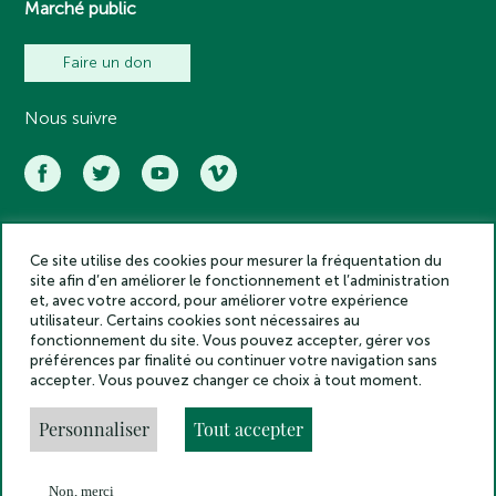
Marché public
Faire un don
Nous suivre
Ce site utilise des cookies pour mesurer la fréquentation du
Académie des inscriptions et belles lettres – Tous droits réservés
site afin d’en améliorer le fonctionnement et l’administration
2025
et, avec votre accord, pour améliorer votre expérience
Politique de confidentialité
utilisateur. Certains cookies sont nécessaires au
Mentions légales
fonctionnement du site. Vous pouvez accepter, gérer vos
préférences par finalité ou continuer votre navigation sans
Crédits
accepter. Vous pouvez changer ce choix à tout moment.
Gestion des cookies
Made by
Personnaliser
Tout accepter
Non, merci