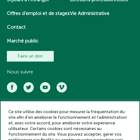
Offres d’emploi et de stages
Vie Administrative
Contact
Marché public
Faire un don
Nous suivre
Ce site utilise des cookies pour mesurer la fréquentation du
Académie des inscriptions et belles lettres – Tous droits réservés
site afin d’en améliorer le fonctionnement et l’administration
2025
et, avec votre accord, pour améliorer votre expérience
Politique de confidentialité
utilisateur. Certains cookies sont nécessaires au
Mentions légales
fonctionnement du site. Vous pouvez accepter, gérer vos
préférences par finalité ou continuer votre navigation sans
Crédits