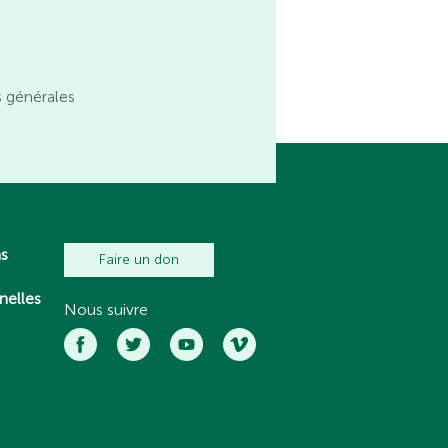
s générales
ns
Faire un don
nelles
Nous suivre