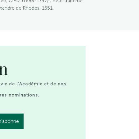
en, O.F.M (1688-1747) ; Petit traité de
exandre de Rhodes, 1651.
on
 vie de l’Académie et de nos
res nominations.