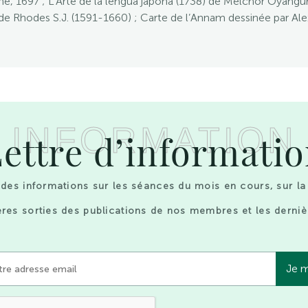
ine, 1697 ; L’Arte de la lengua japona (1738) de Melchor Oyangur
e Rhodes S.J. (1591-1660) ; Carte de l’Annam dessinée par Al
INFORMATION
ettre d’informati
des informations sur les séances du mois en cours, sur la
res sorties des publications de nos membres et les derniè