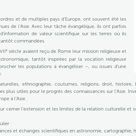
 ordres et de multiples pays d’Europe, ont souvent été les
ues de l’Asie. Avec leur tâche évangélique, ils ont parfois
d’information de valeur scientifique sur les terres où ils
es tantôt commandées.
e
VII
siècle avaient reçu de Rome leur mission religieuse et
stronomique, tantôt inspirées par la vocation religieuse
cher les populations à évangéliser –, ou issues d’une
.
urelles, ethnographie, coutumes, religions, droit, histoire, l
s plus utiles pour le progrès des connaissances sur l’Asie. Inver
rope à l’Asie.
erner l’extension et les limites de la relation culturelle et sc
lier :
nces et échanges scientifiques en astronomie, cartographie, hist