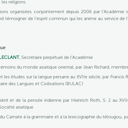
 les religions.
ions organisées conjointement depuis 2006 par l’Académie des
nd témoigner de l’esprit commun qui les anime au service de l’
que
 LECLANT
, Secrétaire perpétuel de l’Académie
témoins du monde asiatique oriental, par Jean Richard, membr
t les études sur la langue persane au XVIIe siècle, par Francis 
itaire des Langues et Civilisations (BULAC)
skrit et de la pensée indienne par Heinrich Roth, S. J. au XVII
Société asiatique
 du Carnate à la grammaire et à la lexicographie du télougou, p