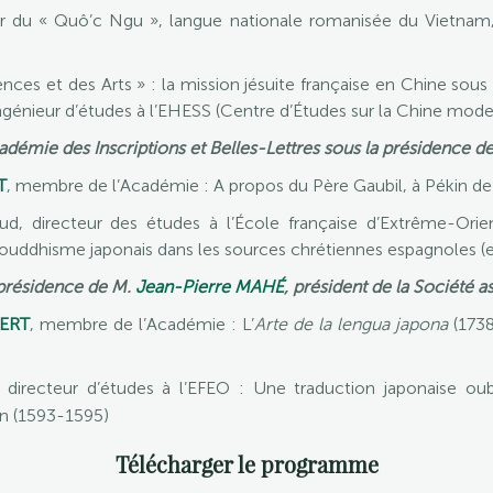
r du « Quô’c Ngu », langue nationale romanisée du Vietnam, p
ences et des Arts » : la mission jésuite française en Chine sou
ingénieur d’études à l’EHESS (Centre d’Études sur la Chine mo
démie des Inscriptions et Belles-Lettres sous la présidence d
T
, membre de l’Académie : A propos du Père Gaubil, à Pékin de
, directeur des études à l’École française d’Extrême-Orie
u bouddhisme japonais dans les sources chrétiennes espagnoles (e
a présidence de M.
Jean-Pierre MAHÉ
, président de la Société a
ERT
, membre de l’Académie : L’
Arte de la lengua japona
(1738
directeur d’études à l’EFEO : Une traduction japonaise oub
n (1593-1595)
Télécharger le programme