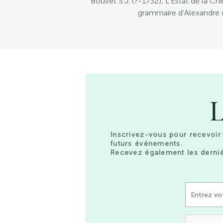
Bouvet S.J. (?-1732), L’Estat de la Ch
grammaire d’Alexandre d
L
Inscrivez-vous pour recevoir 
futurs événements.
Recevez également les derniè