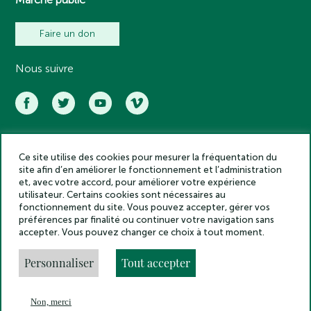
Faire un don
Nous suivre
Ce site utilise des cookies pour mesurer la fréquentation du
Académie des inscriptions et belles lettres – Tous droits réservés
site afin d’en améliorer le fonctionnement et l’administration
2025
et, avec votre accord, pour améliorer votre expérience
Politique de confidentialité
utilisateur. Certains cookies sont nécessaires au
Mentions légales
fonctionnement du site. Vous pouvez accepter, gérer vos
préférences par finalité ou continuer votre navigation sans
Crédits
accepter. Vous pouvez changer ce choix à tout moment.
Gestion des cookies
Made by
Personnaliser
Tout accepter
Non, merci
En