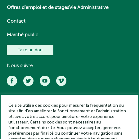
Offres d’emploi et de stages
Vie Administrative
Contact
Marché public
Faire un don
Nous suivre
Ce site utilise des cookies pour mesurer la fréquentation du
Académie des inscriptions et belles lettres – Tous droits réservés
site afin d’en améliorer le fonctionnement et l’administration
2025
et, avec votre accord, pour améliorer votre expérience
Politique de confidentialité
utilisateur. Certains cookies sont nécessaires au
Mentions légales
fonctionnement du site. Vous pouvez accepter, gérer vos
préférences par finalité ou continuer votre navigation sans
Crédits
accepter. Vous pouvez changer ce choix à tout moment.