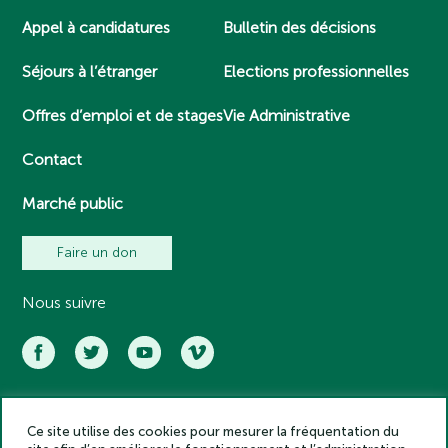
Appel à candidatures
Bulletin des décisions
Séjours à l’étranger
Elections professionnelles
Offres d’emploi et de stages
Vie Administrative
Contact
Marché public
Faire un don
Nous suivre
Ce site utilise des cookies pour mesurer la fréquentation du
Académie des inscriptions et belles lettres – Tous droits réservés