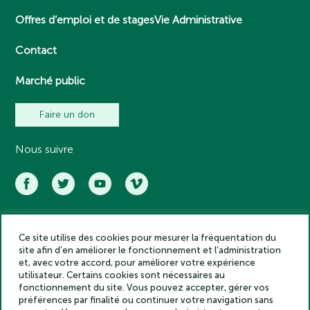
Offres d’emploi et de stages
Vie Administrative
Contact
Marché public
Faire un don
Nous suivre
Ce site utilise des cookies pour mesurer la fréquentation du
Académie des inscriptions et belles lettres – Tous droits réservés
site afin d’en améliorer le fonctionnement et l’administration
2025
et, avec votre accord, pour améliorer votre expérience
Politique de confidentialité
utilisateur. Certains cookies sont nécessaires au
Mentions légales
fonctionnement du site. Vous pouvez accepter, gérer vos
préférences par finalité ou continuer votre navigation sans
Crédits