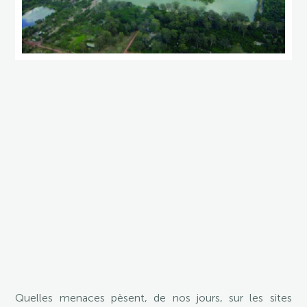
mettre
en
lumière
l’important
travail
réalisé
par
les
Écoles
françaises
à
l’Étranger
sur
leurs
terrains
d’action
respectifs.
Quelles menaces pèsent, de nos jours, sur les sites