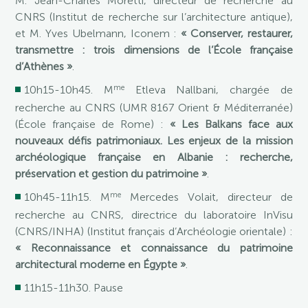
M. Jean-Charles Moretti, directeur de recherche au
CNRS (Institut de recherche sur l’architecture antique),
et M. Yves Ubelmann, Iconem :
« Conserver, restaurer,
transmettre : trois dimensions de l’École française
d’Athènes »
.
me
10h15-10h45. M
Etleva Nallbani, chargée de
recherche au CNRS (UMR 8167 Orient & Méditerranée)
(École française de Rome) :
« Les Balkans face aux
nouveaux défis patrimoniaux. Les enjeux de la mission
archéologique française en Albanie : recherche,
préservation et gestion du patrimoine »
.
me
10h45-11h15. M
Mercedes Volait, directeur de
recherche au CNRS, directrice du laboratoire InVisu
(CNRS/INHA) (Institut français d’Archéologie orientale) :
« Reconnaissance et connaissance du patrimoine
architectural moderne en Égypte »
.
11h15-11h30. Pause