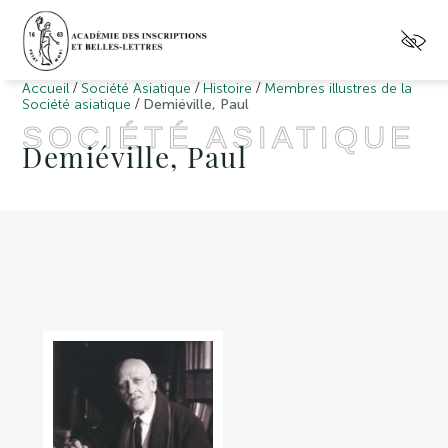
/
/
/
Accueil
Société Asiatique
Histoire
Membres illustres de la
/
Société asiatique
Demiéville, Paul
SOCIÉTÉ ASIATIQUE
Demiéville, Paul
(Lausanne
1894
–
Paris
1979)