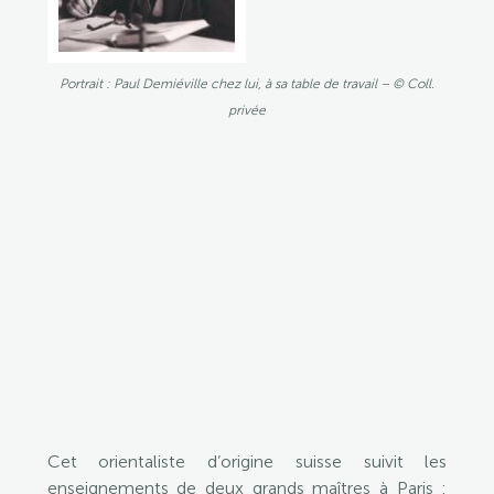
Portrait
:
Paul
Portrait : Paul Demiéville chez lui, à sa table de travail – © Coll.
Demiéville
privée
chez
lui,
à
sa
table
de
travail
–
©
Coll.
privée
Cet orientaliste d’origine suisse suivit les
enseignements de deux grands maîtres à Paris :