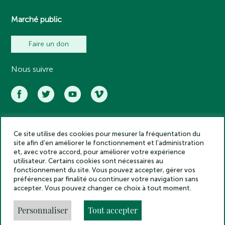
Marché public
Faire un don
Nous suivre
Ce site utilise des cookies pour mesurer la fréquentation du
Académie des inscriptions et belles lettres – Tous droits réservés
site afin d’en améliorer le fonctionnement et l’administration
2025
et, avec votre accord, pour améliorer votre expérience
Politique de confidentialité
utilisateur. Certains cookies sont nécessaires au
Mentions légales
fonctionnement du site. Vous pouvez accepter, gérer vos
préférences par finalité ou continuer votre navigation sans
Crédits
accepter. Vous pouvez changer ce choix à tout moment.
Gestion des cookies
Made by
Personnaliser
Tout accepter