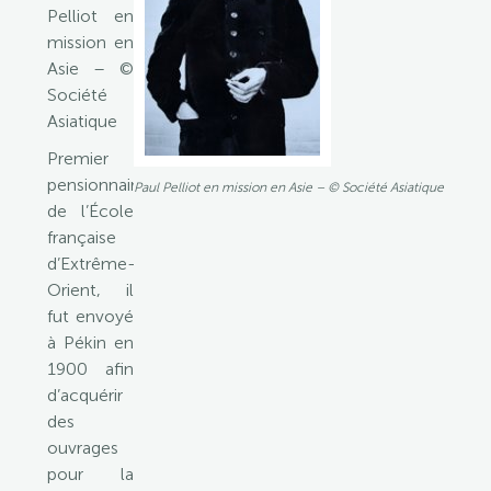
Pelliot en
mission en
Asie – ©
Société
Asiatique
Premier
pensionnaire
Paul Pelliot en mission en Asie – © Société Asiatique
de l’École
française
d’Extrême-
Orient, il
fut envoyé
à Pékin en
1900 afin
d’acquérir
des
ouvrages
pour la