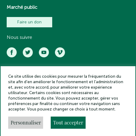
Marché public
Faire un don
Nous suivre
Ce site utilise des cookies pour mesurer la fréquentation du
Académie des inscriptions et belles lettres – Tous droits réservés
site afin d’en améliorer le fonctionnement et l’administration
2025
et, avec votre accord, pour améliorer votre expérience
Politique de confidentialité
utilisateur. Certains cookies sont nécessaires au
Mentions légales
fonctionnement du site. Vous pouvez accepter, gérer vos
préférences par finalité ou continuer votre navigation sans
Crédits
accepter. Vous pouvez changer ce choix à tout moment.
Gestion des cookies
Made by
Personnaliser
Tout accepter