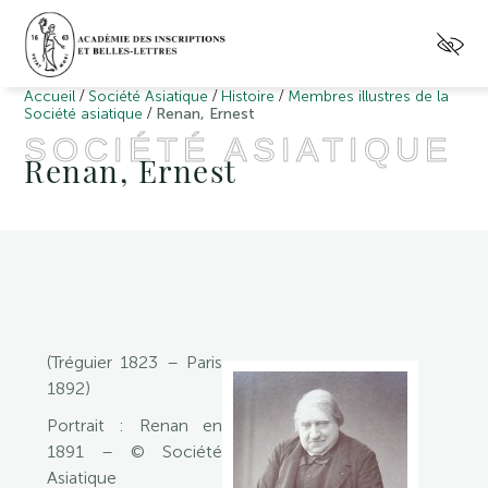
/
/
/
Accueil
Société Asiatique
Histoire
Membres illustres de la
/
Société asiatique
Renan, Ernest
SOCIÉTÉ ASIATIQUE
Renan, Ernest
(Tréguier 1823 – Paris
1892)
Portrait : Renan en
1891 – © Société
Asiatique