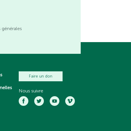
s générales
ns
Faire un don
nelles
Nous suivre