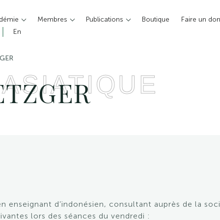
adémie
Membres
Publications
Boutique
Faire un do
En
ZGER
 ASIATIQUE
METZGER
en enseignant d’indonésien, consultant auprès de la soc
vantes lors des séances du vendredi :