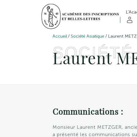
L’Ac
/
/
Accueil
Société Asiatique
Laurent MET
SOCIÉTÉ
Laurent 
Communications :
Monsieur Laurent METZGER
, anci
a présenté les communications sui