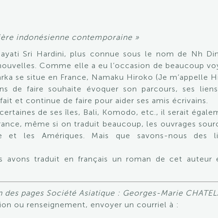
cière indonésienne contemporaine »
yati Sri Hardini, plus connue sous le nom de Nh Dini
ouvelles. Comme elle a eu l’occasion de beaucoup voy
arka se situe en France, Namaku Hiroko (Je m’appelle H
s de faire souhaite évoquer son parcours, ses liens
 fait et continue de faire pour aider ses amis écrivains.
certaines de ses îles, Bali, Komodo, etc., il serait éga
France, même si on traduit beaucoup, les ouvrages sou
ope et les Amériques. Mais que savons-nous des litt
s avons traduit en français un roman de cet auteur 
 des pages Société Asiatique : Georges-Marie CHATELA
on ou renseignement, envoyer un courriel à :