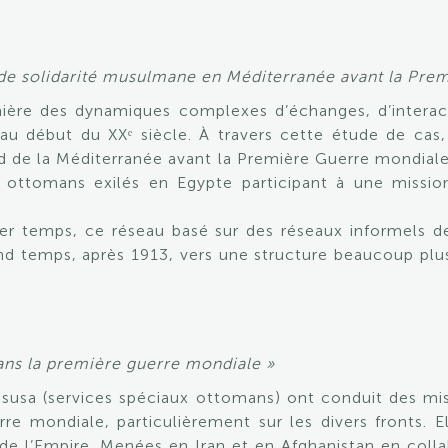
x de solidarité musulmane en Méditerranée avant la Pr
ière des dynamiques complexes d’échanges, d’interac
u début du XXᵉ siècle. À travers cette étude de cas
d de la Méditerranée avant la Première Guerre mondiale
 ottomans exilés en Egypte participant à une missio
r temps, ce réseau basé sur des réseaux informels de s
d temps, après 1913, vers une structure beaucoup plus 
ns la première guerre mondiale »
mahsusa (services spéciaux ottomans) ont conduit des m
re mondiale, particulièrement sur les divers fronts. 
de l’Empire. Menées en Iran et en Afghanistan en colla