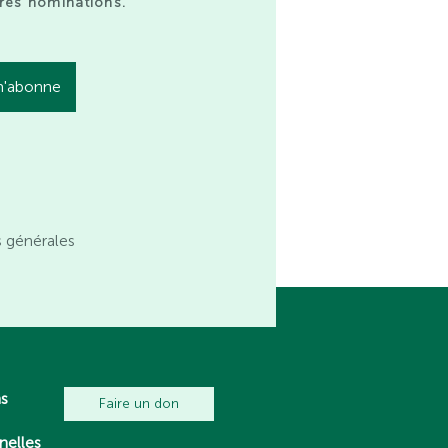
res nominations.
s générales
ns
Faire un don
nelles