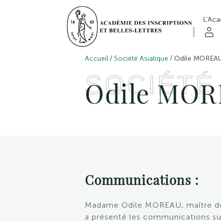
L’Ac
/
/
Accueil
Société Asiatique
Odile MOREA
SOCIÉTÉ
Odile MO
Communications :
Madame Odile MOREAU,
maître d
a présenté les communications sui