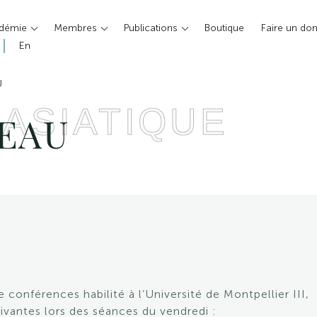
adémie
Membres
Publications
Boutique
Faire un do
En
U
 ASIATIQUE
REAU
e conférences habilité à l’Université de Montpellier III,
vantes lors des séances du vendredi :