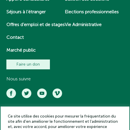
Séjours à l’étranger
Elections professionnelles
Offres d’emploi et de stages
Vie Administrative
Contact
Marché public
Faire un don
Nous suivre
Ce site utilise des cookies pour mesurer la fréquentation du
Académie des inscriptions et belles lettres – Tous droits réservés
site afin d’en améliorer le fonctionnement et l’administration
2025
et, avec votre accord, pour améliorer votre expérience
Politique de confidentialité