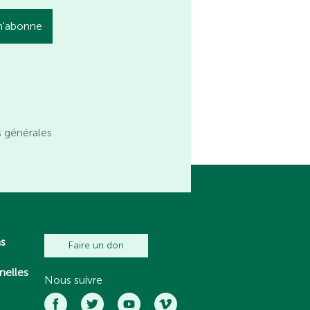
s générales
ns
Faire un don
nelles
Nous suivre