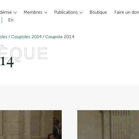
adémie
Membres
Publications
Boutique
Faire un do
En
/
/
oles
Coupoles 2014
Coupole 2014
HÈQUE
14