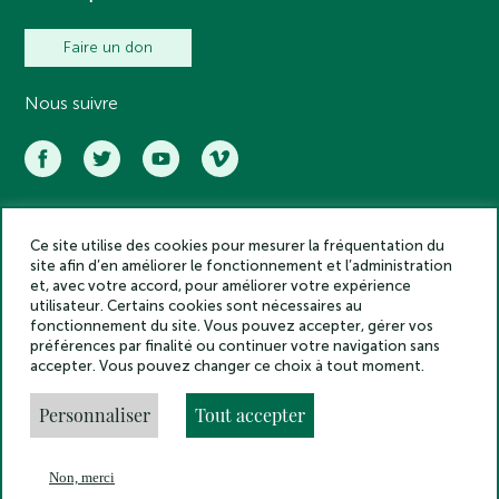
Faire un don
Nous suivre
Ce site utilise des cookies pour mesurer la fréquentation du
Académie des inscriptions et belles lettres – Tous droits réservés
site afin d’en améliorer le fonctionnement et l’administration
2025
et, avec votre accord, pour améliorer votre expérience
Politique de confidentialité
utilisateur. Certains cookies sont nécessaires au
Mentions légales
fonctionnement du site. Vous pouvez accepter, gérer vos
préférences par finalité ou continuer votre navigation sans
Crédits
accepter. Vous pouvez changer ce choix à tout moment.
Gestion des cookies
Made by
Personnaliser
Tout accepter
Non, merci
En