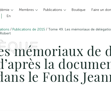
adémie
Membres
Publications
Boutique
Faire un do
En
/
/
ations
Publications de 2015
Tome 49. Les mémoriaux de délégation
 Robert
HÈQUE
es mémoriaux de d
 d’après la docume
dans le Fonds Jean