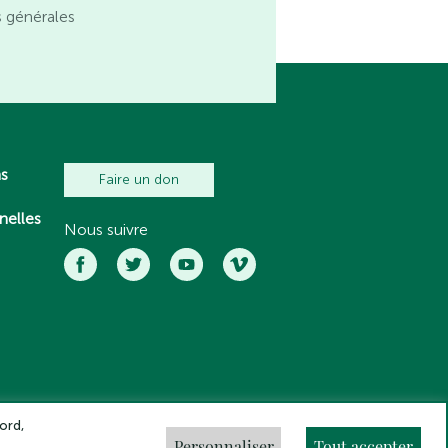
s générales
ns
Faire un don
nelles
Nous suivre
ord,
Personnaliser
Tout accepter