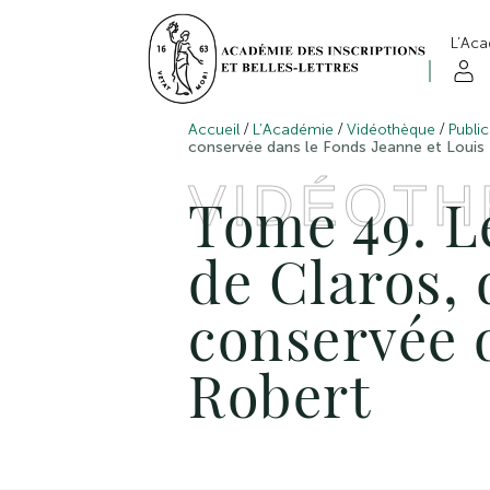
L’Ac
/
/
/
Accueil
L’Académie
Vidéothèque
Public
conservée dans le Fonds Jeanne et Louis
VIDÉOT
Tome 49. L
de Claros,
conservée 
Robert