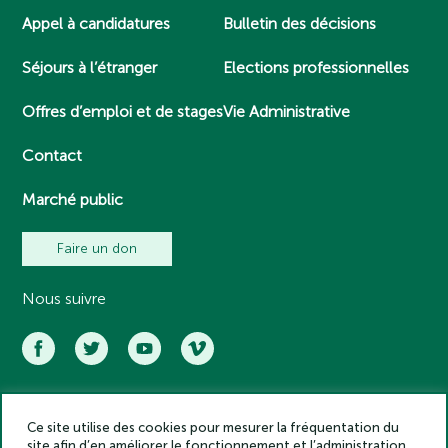
Appel à candidatures
Bulletin des décisions
Séjours à l’étranger
Elections professionnelles
Offres d’emploi et de stages
Vie Administrative
Contact
Marché public
Faire un don
Nous suivre
Ce site utilise des cookies pour mesurer la fréquentation du
Académie des inscriptions et belles lettres – Tous droits réservés
site afin d’en améliorer le fonctionnement et l’administration