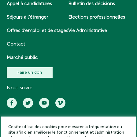
Appel à candidatures
Bulletin des décisions
Séjours à l’étranger
Elections professionnelles
Offres d’emploi et de stages
Vie Administrative
Contact
Marché public
Faire un don
Nous suivre
Ce site utilise des cookies pour mesurer la fréquentation du
Académie des inscriptions et belles lettres – Tous droits réservés
site afin d’en améliorer le fonctionnement et l’administration
2025