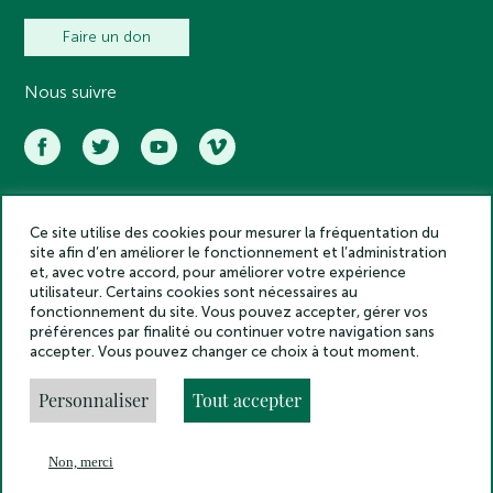
Faire un don
Nous suivre
Ce site utilise des cookies pour mesurer la fréquentation du
Académie des inscriptions et belles lettres – Tous droits réservés
site afin d’en améliorer le fonctionnement et l’administration
2025
et, avec votre accord, pour améliorer votre expérience
Politique de confidentialité
utilisateur. Certains cookies sont nécessaires au
Mentions légales
fonctionnement du site. Vous pouvez accepter, gérer vos
préférences par finalité ou continuer votre navigation sans
Crédits
accepter. Vous pouvez changer ce choix à tout moment.
Gestion des cookies
Made by
Personnaliser
Tout accepter
Non, merci
En