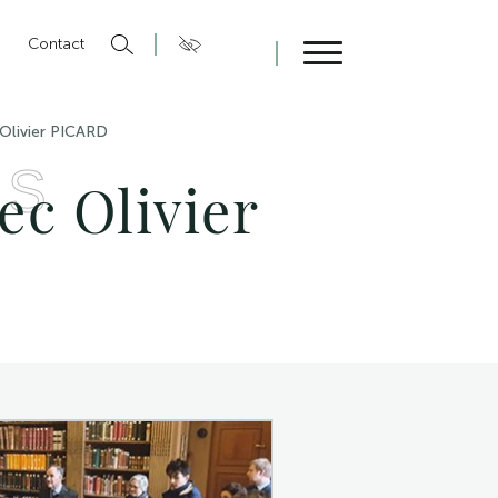
n
Contact
Fermer
 Olivier PICARD
ES
ec Olivier