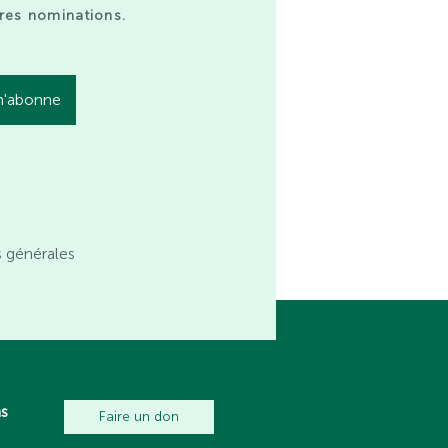
res nominations.
s générales
ns
Faire un don