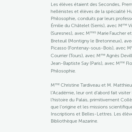
Les élèves étaient des Secondes, Premiè
hellénistes et élèves de la spécialité H
Philosophie, conduits par leurs profess
me
Émilie du Châtelet (Serris), avec M
Vi
mes
(Suresnes), avec M
Marie Faucher et
Breteuil (Montigny le Bretonneux), ave
Picasso (Fontenay-sous-Bois), avec M
me
Courrier (Tours), avec M
Agnès Devill
me
Jean-Baptiste Say (Paris), avec M
Flo
Philosophie.
me
M
Christine Tardiveau et M. Matthie
l’Académie, leur ont d’abord fait visiter 
l’histoire du Palais, primitivement Col
que l’origine et les missions scientifi
Inscriptions et Belles-Lettres. Les élève
Bibliothèque Mazarine.