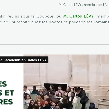
M. Carlos LÉVY , membre de l’Aca
nfin réunis sous la Coupole, où
M. Carlos L
É
VY
, membr
ine de l’humanité chez les poètes et philosophes romains 