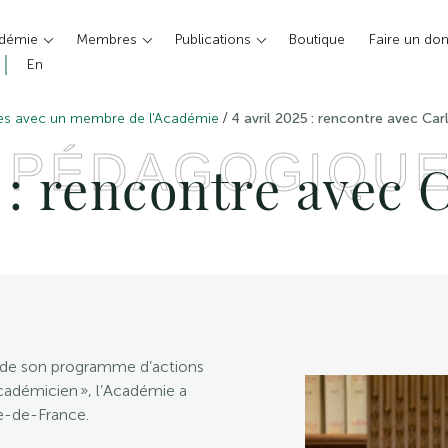
adémie
Membres
Publications
Boutique
Faire un do
En
/
es avec un membre de l'Académie
4 avril 2025 : rencontre avec Ca
 PÉDAGOGIQU
5 : rencontre avec
e de son programme d’actions
adémicien », l’Académie a
le-de-France.