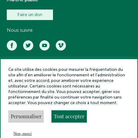
Faire un don
Nous suivre
Ce site utilise des cookies pour mesurer la fréquentation du
Académie des inscriptions et belles lettres – Tous droits réservés
site afin d’en améliorer le fonctionnement et l’administration
2025
et, avec votre accord, pour améliorer votre expérience
Politique de confidentialité
utilisateur. Certains cookies sont nécessaires au
Mentions légales
fonctionnement du site. Vous pouvez accepter, gérer vos
préférences par finalité ou continuer votre navigation sans
Crédits
accepter. Vous pouvez changer ce choix à tout moment.
Gestion des cookies
Made by
Personnaliser
Tout accepter
Non, merci
En