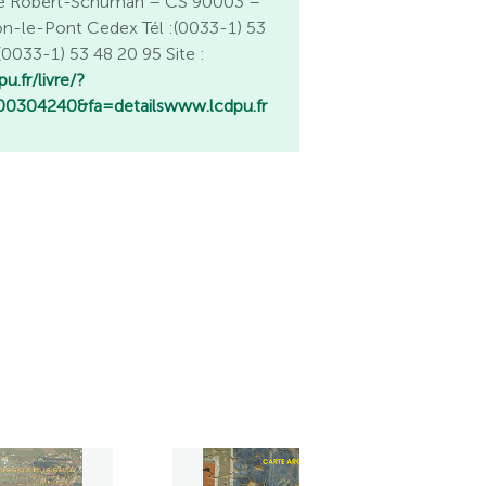
e Robert-Schuman – CS 90003 –
n-le-Pont Cedex Tél :(0033-1) 53
(0033-1) 53 48 20 95 Site :
u.fr/livre/?
0304240&fa=details
www.lcdpu.fr