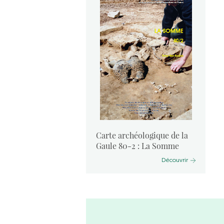
ogique de la
Carte archéologique de la
isne
Gaule 80-2 : La Somme
Découvrir
Découvrir