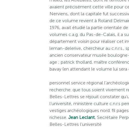
avaient précisément cette ville pour cen
Nerviens, dont la capitale fut successi
de ce volume revient à Roland Delmaire,
1976, avait étudié la partie orientale d
volumes c.a.g. du Pas-de-Calais, il a s
département voisin pour réaliser cet i
leman-delerive, chercheur au c.n.r.s., sp
ancien conservateur musée boulogne-
age ; patrick thollard, maître conféren
bavay (en attendant le volume lui sera
personnel service régional l’archéologi
recherche. que tous soient vivement re
Belles-Lettres se réjouit constater qu
l’université, ministère culture c.n.r.s pe
vestiges archéologiques nord. fil pages
richesse.
Jean Leclant
, Secrétaire Per
Belles-Lettres l’université