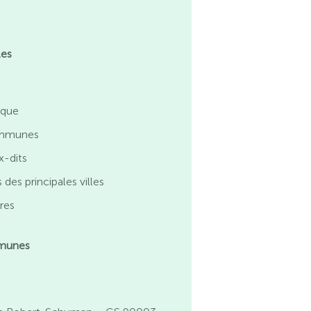
les
ique
ommunes
x-dits
 des principales villes
res
munes