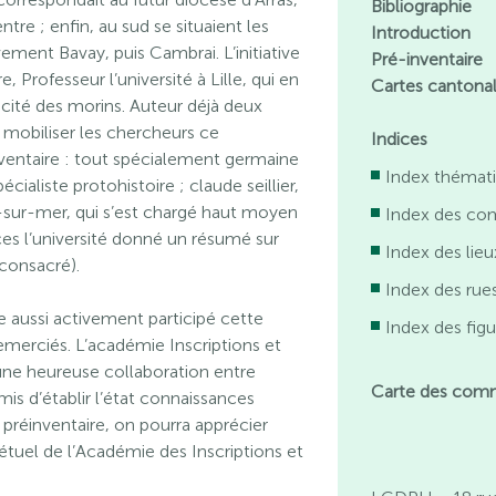
Bibliographie
tre ; enfin, au sud se situaient les
Introduction
vement Bavay, puis Cambrai. L’initiative
Pré-inventaire
 Professeur l’université à Lille, qui en
Cartes cantona
e cité des morins. Auteur déjà deux
u mobiliser les chercheurs ce
Indices
nventaire : tout spécialement germaine
Index thémat
écialiste protohistoire ; claude seillier,
sur-mer, qui s’est chargé haut moyen
Index des c
ces l’université donné un résumé sur
Index des lieu
 consacré).
Index des rues
e aussi activement participé cette
Index des figu
merciés. L’académie Inscriptions et
’une heureuse collaboration entre
Carte des com
rmis d’établir l’état connaissances
 préinventaire, on pourra apprécier
pétuel de l’Académie des Inscriptions et