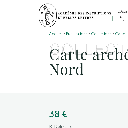
L’Ac
/
/
/
Accueil
Publications
Collections
Carte 
COLLECT
Carte arché
Nord
38 €
R. Delmaire