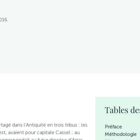
016.
Tables de
gé dans l’Antiquité en trois tribus : les
Préface
t, avaient pour capitale Cassel ; au
Méthodologie
 correspondait au futur diocèse d’Arras,