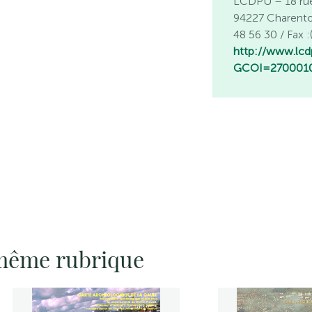
LCDPU – 18 ru
94227 Charento
48 56 30 / Fax :
http://www.lcdp
GCOI=2700010
 même rubrique