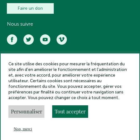
Faire un don
Nous suivre
Ce site utilise des cookies pour mesurer la fréquentation du
Académie des inscriptions et belles lettres – Tous droits réservés
site afin d’en améliorer le fonctionnement et l’administration
2025
et, avec votre accord, pour améliorer votre expérience
Politique de confidentialité
utilisateur. Certains cookies sont nécessaires au
Mentions légales
fonctionnement du site. Vous pouvez accepter, gérer vos
préférences par finalité ou continuer votre navigation sans
Crédits
accepter. Vous pouvez changer ce choix à tout moment.
Gestion des cookies
Made by
Personnaliser
Tout accepter
Non, merci
En