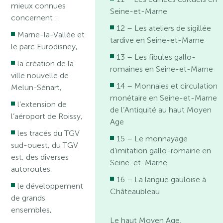
mieux connues
Seine-et-Marne
concernent :
12 – Les ateliers de sigillée
Marne-la-Vallée et
tardive en Seine-et-Marne
le parc Eurodisney,
13 – Les fibules gallo-
la création de la
romaines en Seine-et-Marne
ville nouvelle de
14 – Monnaies et circulation
Melun-Sénart,
monétaire en Seine-et-Marne
l’extension de
de l’Antiquité au haut Moyen
l’aéroport de Roissy,
Age
les tracés du TGV
15 – Le monnayage
sud-ouest, du TGV
d’imitation gallo-romaine en
est, des diverses
Seine-et-Marne
autoroutes,
16 – La langue gauloise à
le développement
Châteaubleau
de grands
ensembles,
Le haut Moyen Age.