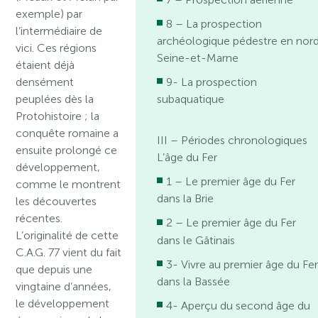
exemple) par
8 – La prospection
l’intermédiaire de
archéologique pédestre en nor
vici. Ces régions
Seine-et-Marne
étaient déjà
densément
9- La prospection
peuplées dès la
subaquatique
Protohistoire ; la
conquête romaine a
III – Périodes chronologiques
ensuite prolongé ce
L’âge du Fer
développement,
1 – Le premier âge du Fer
comme le montrent
dans la Brie
les découvertes
récentes.
2 – Le premier âge du Fer
L’originalité de cette
dans le Gâtinais
C.A.G. 77 vient du fait
3- Vivre au premier âge du Fe
que depuis une
dans la Bassée
vingtaine d’années,
le développement
4- Aperçu du second âge du