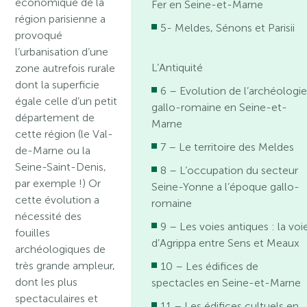
économique de la
Fer en Seine-et-Marne
région parisienne a
5- Meldes, Sénons et Parisii
provoqué
l’urbanisation d’une
L’Antiquité
zone autrefois rurale
dont la superficie
6 – Evolution de l’archéologi
égale celle d’un petit
gallo-romaine en Seine-et-
département de
Marne
cette région (le Val-
7 – Le territoire des Meldes
de-Marne ou la
Seine-Saint-Denis,
8 – L’occupation du secteur
par exemple !) Or
Seine-Yonne a l’époque gallo-
cette évolution a
romaine
nécessité des
9 – Les voies antiques : la voi
fouilles
d’Agrippa entre Sens et Meaux
archéologiques de
très grande ampleur,
10 – Les édifices de
dont les plus
spectacles en Seine-et-Marne
spectaculaires et
11 – Les édifices cultuels en