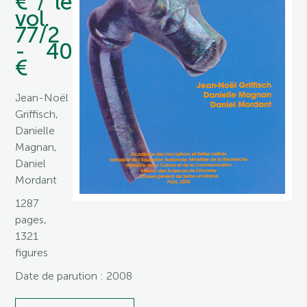
€ / le
vol.
77/2
- 40
€
Jean-Noël
Griffisch,
Danielle
Magnan,
Daniel
Mordant
1287
pages,
1321
figures
Date de parution : 2008