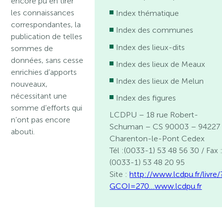
encore pu en tirer
les connaissances
Index thématique
correspondantes, la
Index des communes
publication de telles
Index des lieux-dits
sommes de
données, sans cesse
Index des lieux de Meaux
enrichies d’apports
Index des lieux de Melun
nouveaux,
nécessitant une
Index des figures
somme d’efforts qui
LCDPU – 18 rue Robert-
n’ont pas encore
Schuman – CS 90003 – 94227
abouti.
Charenton-le-Pont Cedex
Tél :(0033-1) 53 48 56 30 / Fax 
(0033-1) 53 48 20 95
Site :
http://www.lcdpu.fr/livre/
GCOI=270…
www.lcdpu.fr