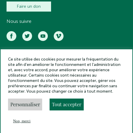
Faire un don
Nous suivre
Ce site utilise des cookies pour mesurer la fréquentation du
Académie des inscriptions et belles lettres – Tous droits réservés
site afin d’en améliorer le fonctionnement et l’administration
2025
et, avec votre accord, pour améliorer votre expérience
Politique de confidentialité
utilisateur. Certains cookies sont nécessaires au
Mentions légales
fonctionnement du site. Vous pouvez accepter, gérer vos
préférences par finalité ou continuer votre navigation sans
Crédits
accepter. Vous pouvez changer ce choix à tout moment.
Gestion des cookies
Made by
Personnaliser
Tout accepter
Non, merci
En
Menu