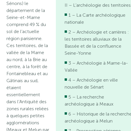
Sénons) le
II – L’archéologie des territoires
département de la
1 – La Carte archéologique
Seine-et-Marne
nationale
comprend 49 % du
sol de l’actuelle
2 – Archéologie et carrières :
région parisienne.
les territoires alluviaux de la
Ces territoires, de la
Bassée et de la confluence
vallée de la Marne
Seine-Yonne
au nord, à la Brie au
3 – Archéologie à Marne-la-
centre, à la forêt de
Vallée
Fontainebleau et au
4 – Archéologie en ville
Gâtinais au sud,
nouvelle de Sénart
étaient
essentiellement
5 – La recherche
dans l’Antiquité des
archéologique à Meaux
zones rurales reliées
6 – Historique de la recherch
à quelques petites
archéologique à Melun
agglomérations
(Meaux et Melun par
7 – Prospection aérienne