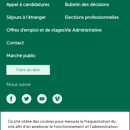
Appel à candidatures
Bulletin des décisions
Séjours à l’étranger
Elections professionnelles
Offres d’emploi et de stages
Vie Administrative
Contact
Marché public
Faire un don
Nous suivre
Ce site utilise des cookies pour mesurer la fréquentation du
Académie des inscriptions et belles lettres – Tous droits réservés
site afin d’en améliorer le fonctionnement et l’administration
2025