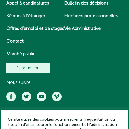
Appel à candidatures
Bulletin des décisions
Séjours à l’étranger
Elections professionnelles
Offres d’emploi et de stages
Vie Administrative
Contact
Marché public
Faire un don
Nous suivre
Ce site utilise des cookies pour mesurer la fréquentation du
Académie des inscriptions et belles lettres – Tous droits réservés
site afin d’en améliorer le fonctionnement et l’administration
2025