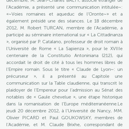
décembre, M. Jean-Charles BALTY, associé étranger de
l’Académie, a présenté une communication intitulée~:
«~Voies romaines et aqueduc de l’Oronte~» et a
également présidé une des séances. Le 18 décembre
2012, M. Robert TURCAN, membre de l’Académie, a
participé au séminaire international sur « La Cittadinanza
», organisé par P. Catalano, professeur de droit romain à
l’Université de Rome « La Sapienza », pour le XVIIIe
centenaire de la Constitutio Antoniniana (212), qui
accordait le droit de cité à tous les hommes libres de
l’Empire romain. Sous le titre « Claude de Lyon~: un
précurseur », il a présenté au Capitole une
communication sur la Table claudienne, qui transcrit le
plaidoyer de l’Empereur pour l’admission au Sénat des
notables de « Gaule chevelue », une étape historique
dans la romanisation de l’Europe méditerranéenne.Le
jeudi 20 décembre 2012, à l’Université de Nancy, MM.
Olivier PICARD et Paul GOUKOWSKY, membres de
l’Académie, et M. Claude Brixhe, correspondant de