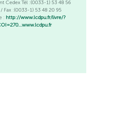
nt Cedex Tél :(0033-1) 53 48 56
 / Fax :(0033-1) 53 48 20 95
e :
http://www.lcdpu.fr/livre/?
OI=270…
www.lcdpu.fr