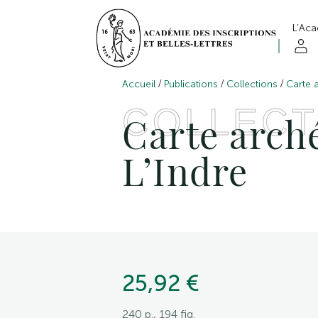
L’Ac
/
/
/
Accueil
Publications
Collections
Carte 
COLLECT
Carte arché
L’Indre
25,92 €
240 p., 194 fig.