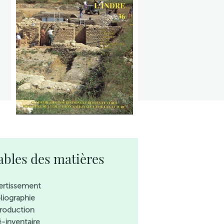
ables des matières
ertissement
bliographie
troduction
é-inventaire