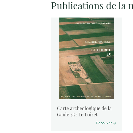
Publications de la
ogique de la
Cher
Carte archéologique de la
Découvrir
Gaule 45 : Le Loiret
Découvrir