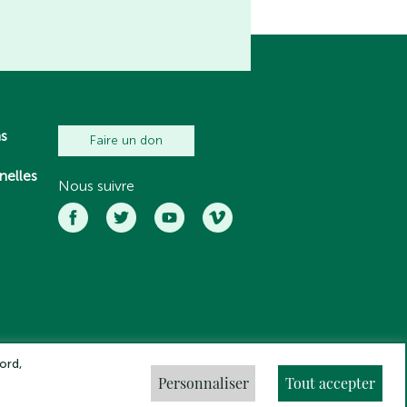
ns
Faire un don
nelles
Nous suivre
ord,
Personnaliser
Tout accepter
ns légales
Crédits
Gestion des cookies