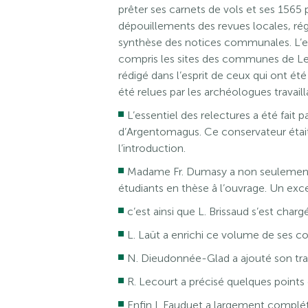
prêter ses carnets de vols et ses 1565 
dépouillements des revues locales, régi
synthèse des notices communales. L’ens
compris les sites des communes de Le
rédigé dans l’esprit de ceux qui ont été
été relues par les archéologues travailla
L’essentiel des relectures a été fait
d’Argentomagus. Ce conservateur était
l’introduction.
Madame Fr. Dumasy a non seulement r
étudiants en thèse â l’ouvrage. Un excel
c’est ainsi que L. Brissaud s’est charg
L. Laüt a enrichi ce volume de ses co
N. Dieudonnée-Glad a ajouté son tra
R. Lecourt a précisé quelques points d
Enfin I. Fauduet a largement complé