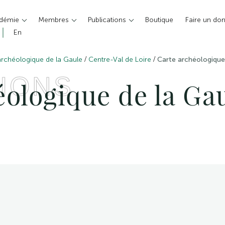
adémie
Membres
Publications
Boutique
Faire un do
En
/
/
archéologique de la Gaule
Centre-Val de Loire
Carte archéologique 
IONS
ologique de la Gau