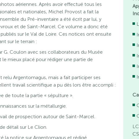
photos aériennes. Après avoir effectué tous les
Ap
onales et nationales, Michel Provost a fait la
In
emble du Pré-inventaire a été écrit par lui, y
L
vroux et de Saint-Marcel. Ce volume a donc été
 publiés sur le Val de Loire. Ces notices ont ensuite
nt sur le terrain :
 par G. Coulon avec ses collaborateurs du Musée
I
 le mieux placé pour rédiger une partie de
elu Argentomagus, mais a fait participer ses
lent travail scientifique a pu dès lors être accompli :
Ca
ée de toute la partie « sépulture ».
nnaissances sur la métallurgie.
vail de prospection autour de Saint-Marcel.
LC
e détail sur Le Clion.
CS
té la notice sur Argentomagus et rédigé