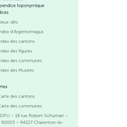
pendice toponymique
dices
ieux-dits
Index d’Argentomagus
Index des cantons
ndex des figures
Index des communes
Index des Musées
rtes
Carte des cantons
Carte des communes
DPU – 18 rue Robert-Schuman –
 90003 – 94227 Charenton-le-