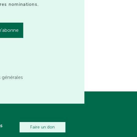
res nominations.
s générales
ns
Faire un don