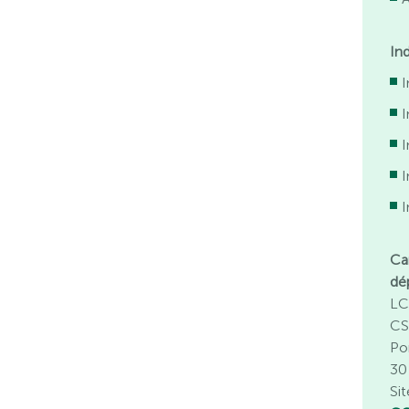
In
I
I
I
Ca
dé
LC
CS
Po
30
Sit