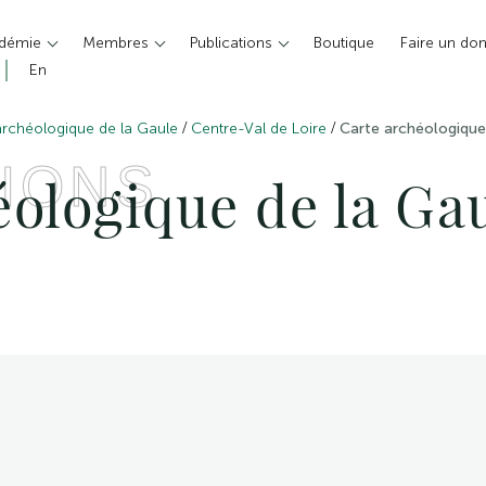
adémie
Membres
Publications
Boutique
Faire un do
En
/
/
archéologique de la Gaule
Centre-Val de Loire
Carte archéologique 
IONS
ologique de la Gau