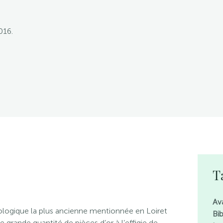
016.
T
Av
éologique la plus ancienne mentionnée en Loiret
Bi
 grande quantité de pièces d’or à l’effigie de