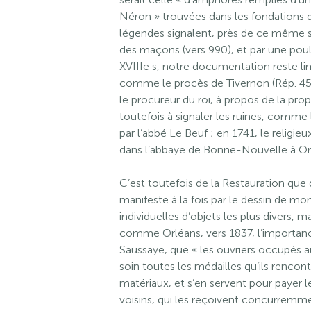
Néron » trouvées dans les fondations d
légendes signalent, près de ce même sit
des maçons (vers 990), et par une poule
XVIIIe s, notre documentation reste l
comme le procès de Tivernon (Rép. 45.2
le procureur du roi, à propos de la p
toutefois à signaler les ruines, comme
par l’abbé Le Beuf ; en 1741, le religie
dans l’abbaye de Bonne-Nouvelle à Orl
C’est toutefois de la Restauration que d
manifeste à la fois par le dessin de m
individuelles d’objets les plus divers,
comme Orléans, vers 1837, l’importance
Saussaye, que « les ouvriers occupés a
soin toutes les médailles qu’ils rencon
matériaux, et s’en servent pour payer l
voisins, qui les reçoivent concurremme