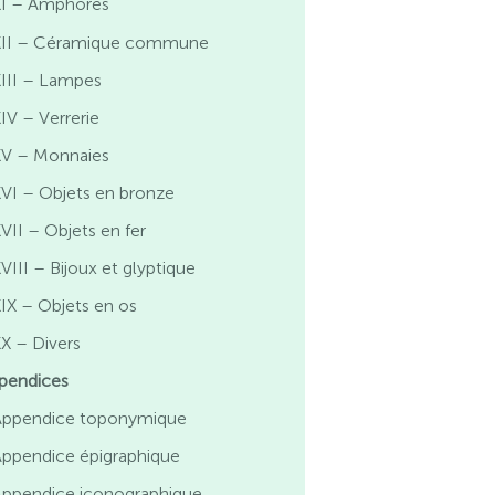
XI – Amphores
XII – Céramique commune
XIII – Lampes
IV – Verrerie
XV – Monnaies
VI – Objets en bronze
VII – Objets en fer
VIII – Bijoux et glyptique
IX – Objets en os
X – Divers
pendices
Appendice toponymique
Appendice épigraphique
Appendice iconographique