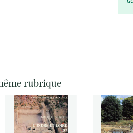
GC
 même rubrique