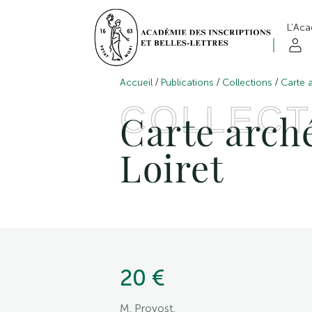
L’Ac
/
/
/
Accueil
Publications
Collections
Carte 
COLLECT
Carte arché
Loiret
20 €
M. Provost.