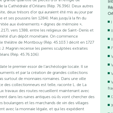
In
e la Cathédrale d’Orléans (Rép. 76.396). Deux autres
Ré
e, deux trésors d’or qui auraient été mis au jour par
Or
 et ses poussins (en 1284). Mais jusqu’à la fin du
I
imitée aux événements « dignes de mémoire »,
17), vers 1388, entre les religieux de Saint-Denis et
I
ropriété d’un dépôt monétaire. On commence
I
 le théâtre de Montbouy (Rép. 45.103 ) décrit en 1727
I
ux J. Magnin recense les pierres sculptées extraites
éans (Rép. 45.76.106).
V
V
ate le premier essor de l’archéologie locale. Il se
onuments et par la création de grandes collections
V
 mais surtout de monnaies romaines. Dans une ville
V
 des collectionneurs est telle, raconte L. de La
fr
ux travaux des routes recueillent maintenant avec
trent dans les ruines antiques où ils vont chercher des
I
es boulangers et les marchands de vin des villages
X
nt avec la monnaie légale, et qui les expédient