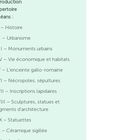
troduction
pertoire
léans :
 – Histoire
I – Urbanisme
II – Monuments urbains
V – Vie économique et habitats
 – L’enceinte gallo-romaine
I – Nécropoles, sépultures
II – Inscriptions lapidaires
III – Sculptures, statues et
agments d’architecture
X – Statuettes
 – Céramique sigillée