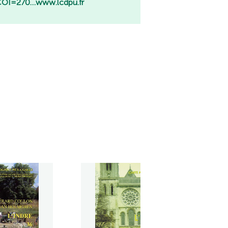
OI=270…
www.lcdpu.fr