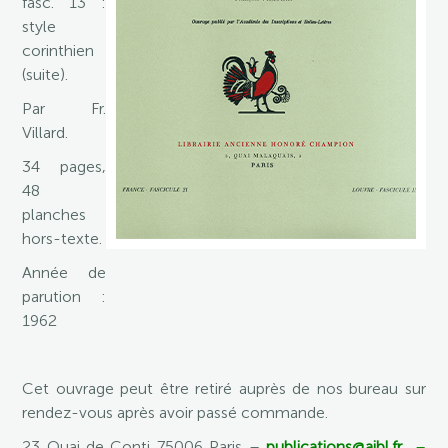
fasc. 13 :
style
corinthien
(suite).
Par Fr.
Villard.
34 pages,
48
planches
hors-texte.
Année de
parution :
1962
Cet ouvrage peut être retiré auprès de nos bureau sur
rendez-vous après avoir passé commande.
23 Quai de Conti 75006 Paris –
publications@aibl.fr
–